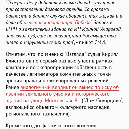
"
Теперь к делу добавился новый довод - упущение
при составлении договора аренды. Со сроками
давности в данном случае обошлись так же, как и в
деле об
изъятии кинотеатра "Победа"
. Запись в
ЕГРН о закреплении здания за ИП Ириной Умаровой,
заключил суд, еще не значит, что Росимущество
знало о нарушении своих прав
", - пишет СМИ.
Отметим, что, по мнению "Взгляда", судья Кирилл
Елистратов не первый раз выступает в рамках
кампании по экспроприации собственности в
качестве легитиматора сомнительных с точки
зрения права и политизированных решений.
Ранее
аналогичный вердикт он вынес по иску об
изъятии земельного участка и исторического
здания на улице Московская, 81
("Дом Скворцова",
являющийся объектом культурного наследия
регионального назначения).
Кроме того, до фактического сложения