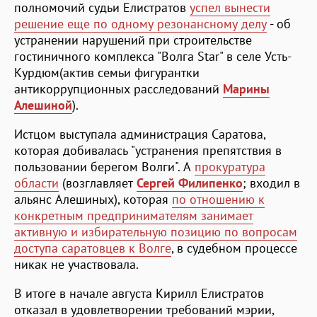
полномочий судьи Елистратов
успел вынести
решение еще по одному резонансному делу
- об
устранении нарушений при строительстве
гостиничного комплекса "Волга Star" в селе Усть-
Курдюм(актив семьи фигурантки
антикоррупционных расследований
Марины
Алешиной
).
Истцом выступала администрация Саратова,
которая добивалась "устранения препятствия в
пользовании берегом Волги". А
прокуратура
области
(возглавляет
Сергей Филипенко
; входил в
альянс Алешиных), которая
по отношению к
конкретным предпринимателям занимает
активную и избирательную позицию по вопросам
доступа саратовцев к Волге
, в судебном процессе
никак не участвовала.
В итоге в начале августа Кирилл Елистратов
отказал в удовлетворении требований мэрии,