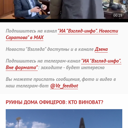
Подпишитесь на канал
"ИА "Взгляд-инфо". Новости
Саратова" в MAX
Новости "Взгляда" доступны и в канале
Дзена
Подпишитесь на телеграм-канал
"ИА "Взгляд-инфо".
Вне формата"
: заходите - будет интересно
Вы можете прислать сообщения, фото и видео в
наш телеграм-бот
@Vz_feedbot
РУИНЫ ДОМА ОФИЦЕРОВ: КТО ВИНОВАТ?