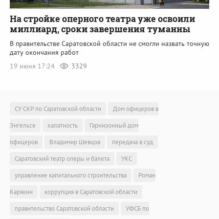
На стройке оперного театра уже освоили
миллиард, сроки завершения туманны
В правительстве Саратовской области не смогли назвать точную
дату окончания работ
19 июня 17:24
3329
СУ СКР по Саратовской области
Дом офицеров в
Энгельсе
халатность
Гарнизонный дом
офицеров
Владимир Шевцов
передача в суд
Саратовский театр оперы и балета
УКС
управление капитального строительства
Роман
Карякин
коррупция в Саратовской области
правительство Саратовской области
УФСБ по