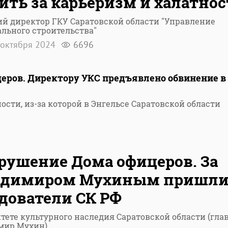
ить за карьеризм и халатнос
й директор ГКУ Саратовской области "Управление
льного строительства"
октября 2024
6696
еров. Директору УКС предъявлено обвинение в
ности, из-за которой в Энгельсе Саратовской области
рушение Дома офицеров. За
адимиром Мухиным пришл
дователи СК РФ
тете культурного наследия Саратовской области (глав
мир Мухин)