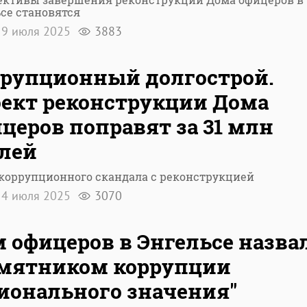
се становятся
9 июля 2025
3883
рупционный долгострой.
ект реконструкции Дома
церов поправят за 31 млн
лей
коррупционного скандала с реконструкцией
4 июля 2025
3070
 офицеров в Энгельсе назва
амятником коррупции
ионального значения"