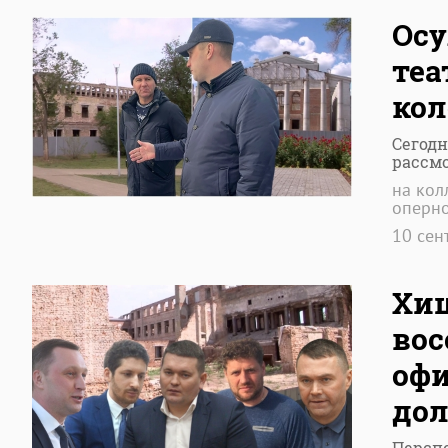
Осу
теа
ко
Сегодн
рассмо
на кол
оперно
10 сен
Хищ
вос
офи
дол
Персп