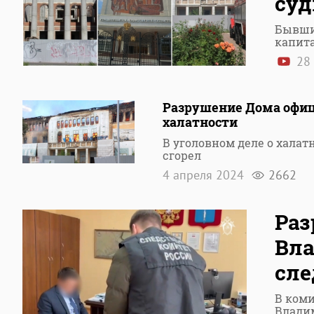
суд
Бывши
капита
28 
Разрушение Дома офиц
халатности
В уголовном деле о халат
сгорел
4 апреля 2024
2662
Раз
Вл
сле
В коми
Влади