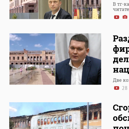
В тг-к
читат
Раз
фир
дел
нац
Две ко
28
Сго
обс
поч