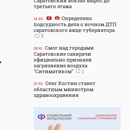
Саратовский вокзал вырос до
третьего этажа
Определена
14:48
подсудность дела о ночном ДТП
саратовского вице-губернатора
5
Смог над городами.
08:41
Саратовские санврачи
официально признали
т
загрязнение воздуха
"Ситиматиком"
1
Олег Костин станет
07:50
областным министром
здравоохранения