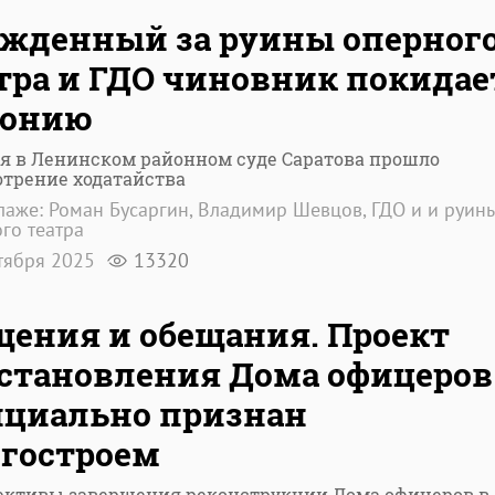
жденный за руины оперног
тра и ГДО чиновник покидае
лонию
я в Ленинском районном суде Саратова прошло
трение ходатайства
лаже: Роман Бусаргин, Владимир Шевцов, ГДО и и руин
го театра
тября 2025
13320
ения и обещания. Проект
становления Дома офицеров
циально признан
гостроем
ективы завершения реконструкции Дома офицеров в