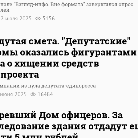
анале "Взгляд-инфо. Вне формата" завершился опрос
елей
2 июля 2025
5156
дутая смета. "Депутатские"
мы оказались фигурантами
а о хищении средств
проекта
мпании из пула депутата-единоросса
 июня 2025
16484
ревший Дом офицеров. За
ледование здания отдадут е
ти 5 млн рублей