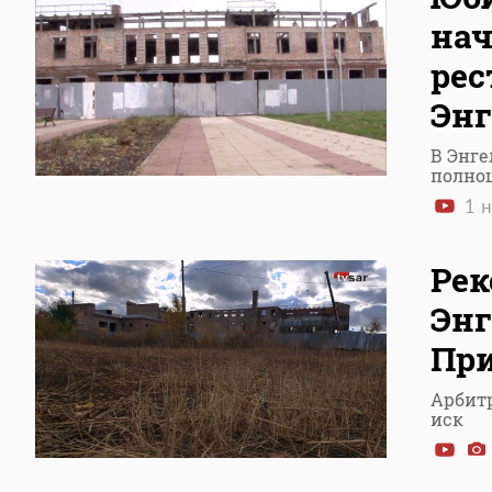
нач
рес
Энг
В Энге
полно
1 н
Рек
Энг
При
Арбит
иск