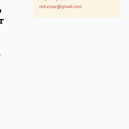
red.vzsar@gmail.com
о
т
ы