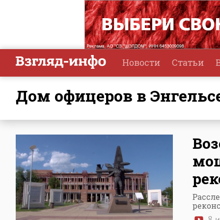
Новости
Статьи
Дом офицеров в Энгельс
Воз
мо
рек
Рассле
рекон
8 