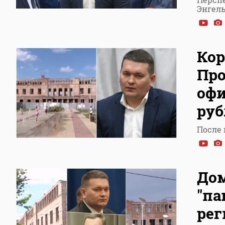
Энгель
Кор
Про
офи
руб
После 
Дом
"п
рег