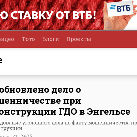
Видео
Фото
Блоги
Проекты
е
обновлено дело о
шенничестве при
онструкции ГДО в Энгельсе
дование уголовного дела по факту мошенничества п
струкции
июля
2605