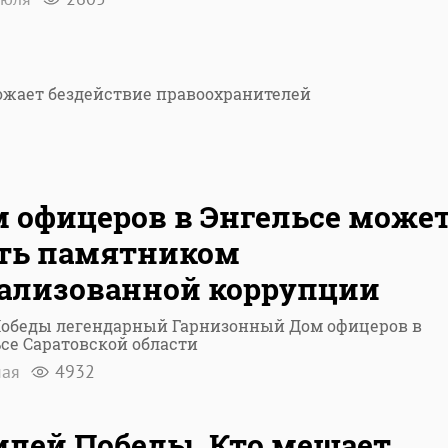
ожает бездействие правоохранителей
 офицеров в Энгельсе може
ть памятником
ализованной коррупции
Победы легендарный Гарнизонный Дом офицеров в
се Саратовской области
мая
4932
лей Победы. Кто мешает