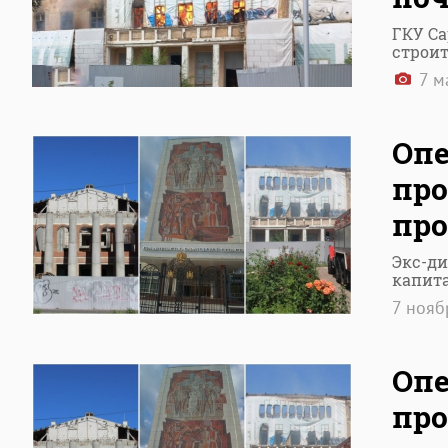
ГКУ Са
строит
7 м
Опе
про
про
Экс-ди
капита
7 ноя
Опе
про