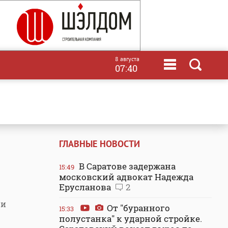
8 августа
07:40
ГЛАВНЫЕ НОВОСТИ
В Саратове задержана
15:49
московский адвокат Надежда
Ерусланова
2
ри
От "буранного
15:33
полустанка" к ударной стройке.