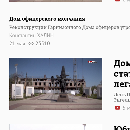
Дом офицерского молчания
Реконструкции Гарнизонного Дома офицеров угр
Константин ХАЛИН
21 мая
23510
Дом
ста
лег
День 
Энгель
5 
Юби