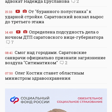
адвокат Надежда Ерусланова
2
От "буранного полустанка" к
15:33
ударной стройке. Саратовский вокзал вырос
до третьего этажа
Определена подсудность дела о
14:48
ночном ДТП саратовского вице-губернатора
7
Смог над городами. Саратовские
08:41
санврачи официально признали загрязнение
воздуха "Ситиматиком"
2
Олег Костин станет областным
07:50
министром здравоохранения