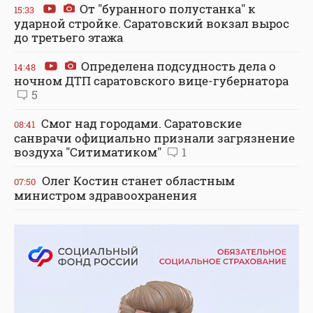
От "буранного полустанка" к
15:33
ударной стройке. Саратовский вокзал вырос
до третьего этажа
Определена подсудность дела о
14:48
ночном ДТП саратовского вице-губернатора
5
Смог над городами. Саратовские
08:41
санврачи официально признали загрязнение
воздуха "Ситиматиком"
1
Олег Костин станет областным
07:50
министром здравоохранения