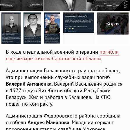
+2 фото
В ходе специальной военной операции
погибли
еще четыре жителя Саратовской области
.
Администрация Балашовского района сообщает,
что при выполнении служебных задач погиб
Валерий Антаненка
. Валерий Васильевич родился
в 1977 году в Витебской области Республики
Беларусь. Жил и работал в Балашове. На СВО
пошел по контракту.
Администрация Федоровского района сообщила
о гибели
Андрея Манапова
. Младший сержант
похоронен на старом кладбище Мокроуса,