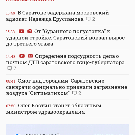
В Саратове задержана московский
15:49
адвокат Надежда Ерусланова
2
От "буранного полустанка" к
15:33
ударной стройке. Саратовский вокзал вырос
до третьего этажа
Определена подсудность дела о
14:48
ночном ДТП саратовского вице-губернатора
7
Смог над городами. Саратовские
08:41
санврачи официально признали загрязнение
воздуха "Ситиматиком"
2
Олег Костин станет областным
07:50
министром здравоохранения