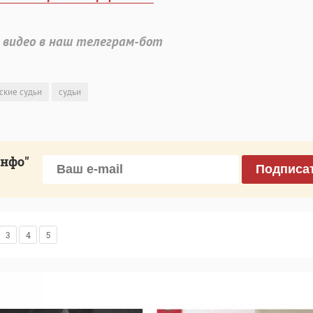
 видео в наш телеграм-бот
ские судьи
судьи
инфо"
Подписа
3
4
5