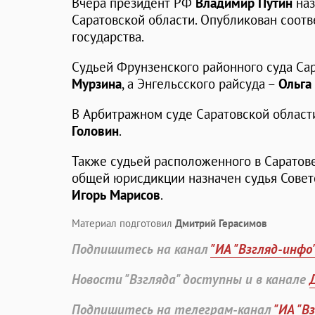
Вчера президент РФ
Владимир Путин
наз
Саратовской области. Опубликован соотв
государства.
Судьей Фрунзенского районного суда Са
Мурзина
, а Энгельсского райсуда –
Ольга
В Арбитражном суде Саратовской област
Головин
.
Также судьей расположенного в Саратов
общей юрисдикции назначен судья Советс
Игорь Марисов
.
Материал подготовил
Дмитрий Герасимов
Подпишитесь на канал
"ИА "Взгляд-инфо
Новости "Взгляда" доступны и в канале
Подпишитесь на телеграм-канал
"ИА "В