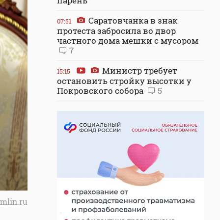
парень
Саратовчанка в знак
07:51
протеста забросила во двор
частного дома мешки с мусором
7
Министр требует
15:15
остановить стройку высотки у
Покровского собора
5
mlin.ru