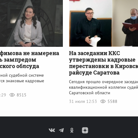
фимова не намерена
На заседании ККС
ь зампредом
утверждены кадровые
ского облсуда
перестановки в Кировс
райсуде Саратова
ьной судебной системе
ся знаковые кадровые
Сегодня прошло очередное заседа
квалификационной коллегии суде
Саратовской области
5:29
8515
31 июля 12:53
5588