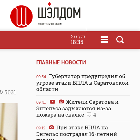
6 августа
18:35
ГЛАВНЫЕ НОВОСТИ
Губернатор предупредил об
09:54
угрозе атаки БПЛА в Саратовской
области
5031
Жители Саратова и
09:41
Энгельса задыхаются из-за
пожара на свалке
4
При атаке БПЛА на
09:12
Энгельс пострадал 16-летний