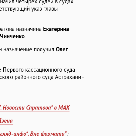
начил четырех судей в судах
етствующий указ главы
ратова назначена
Екатерина
 Чинченко
.
и назначение получил
Олег
е Первого кассационного суда
кого районного суда Астрахани -
". Новости Саратова" в MAX
Дзена
згляд-инфо". Вне формата"
: