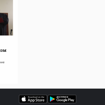
ком
ние
й