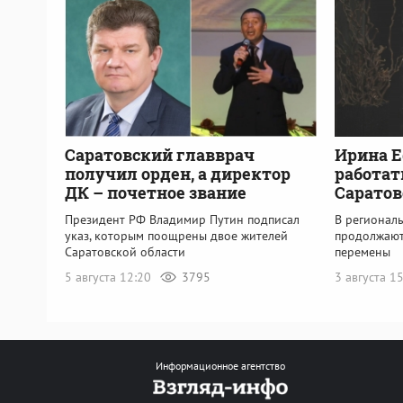
Саратовский главврач
Ирина Е
получил орден, а директор
работат
ДК – почетное звание
Саратов
Президент РФ Владимир Путин подписал
В регионал
указ, которым поощрены двое жителей
продолжают
Саратовской области
перемены
5 августа 12:20
3795
3 августа 1
Информационное агентство