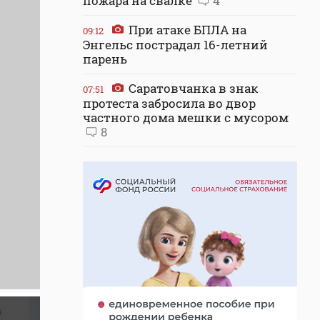
пожара на свалке
4
При атаке БПЛА на
09:12
Энгельс пострадал 16-летний
парень
Саратовчанка в знак
07:51
протеста забросила во двор
частного дома мешки с мусором
8