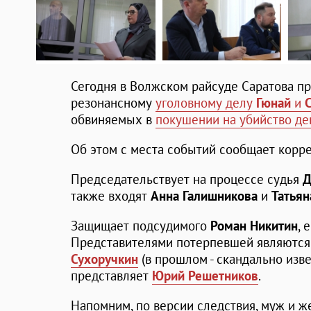
Сегодня в Волжском райсуде Саратова п
резонансному
уголовному делу
Гюнай
и
обвиняемых в
покушении на убийство де
Об этом с места событий сообщает корре
Председательствует на процессе судья
Д
также входят
Анна Галишникова
и
Татья
Защищает подсудимого
Роман Никитин
, 
Представителями потерпевшей являютс
Сухоручкин
(в прошлом - скандально изв
представляет
Юрий Решетников
.
Напомним, по версии следствия, муж и 