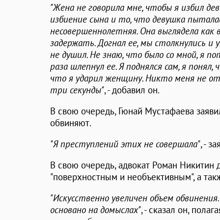
"Жена не говорила мне, чтобы я избил дев
избиение сына и то, что девушка пыталас
несовершеннолетняя. Она выглядела как 
задержать. Догнал ее, мы столкнулись и у
не душил. Не знаю, что было со мной, я п
раза шлепнул ее. Я поднялся сам, я понял
что я ударил женщину. Никто меня не отт
три секунды"
, - добавил он.
В свою очередь, Гюнай Мустафаева заявил
обвиняют.
"Я преступлений этих не совершала"
, - з
В свою очередь, адвокат Роман Никитин 
"поверхностным и необъективным", а та
"Искусственно увеличен объем обвинения
основано на домыслах"
, - сказал он, пола