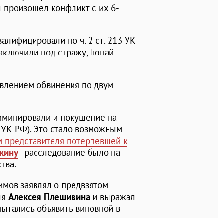
ы произошел конфликт с их 6-
лифицировали по ч. 2 ст. 213 УК
заключили под стражу, Гюнай
влением обвинения по двум
иминировали и покушение на
. 105 УК РФ). Это стало возможным
 представителя потерпевшей к
кину
- расследование было на
тва.
мов заявлял о предвзятом
ля
Алексея Плешивина
и выражал
пытались объявить виновной в