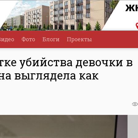
Видео
Фото
Блоги
Проекты
тке убийства девочки в
Она выглядела как