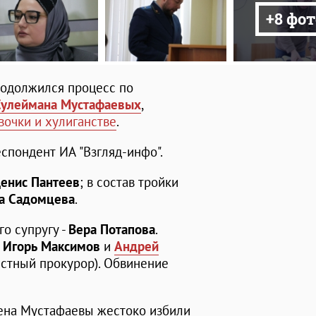
+8 фот
родолжился процесс по
Сулеймана Мустафаевых
,
вочки и хулиганстве
.
спондент ИА "Взгляд-инфо".
енис Пантеев
; в состав тройки
на Садомцева
.
его супругу -
Вера Потапова
.
я
Игорь Максимов
и
Андрей
естный прокурор). Обвинение
жена Мустафаевы жестоко избили