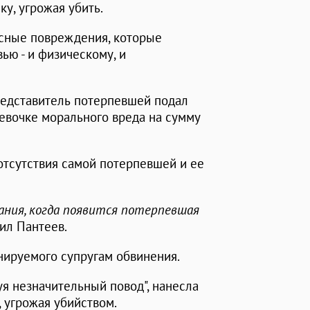
у, угрожая убить.
есные повреждения, которые
ью - и физическому, и
редставитель потерпевшей подал
евочке морального вреда на сумму
отсутствия самой потерпевшей и ее
дания, когда появится потерпевшая
асил Пантеев.
нируемого супругам обвинения.
уя незначительный повод", нанесла
 угрожая убийством.