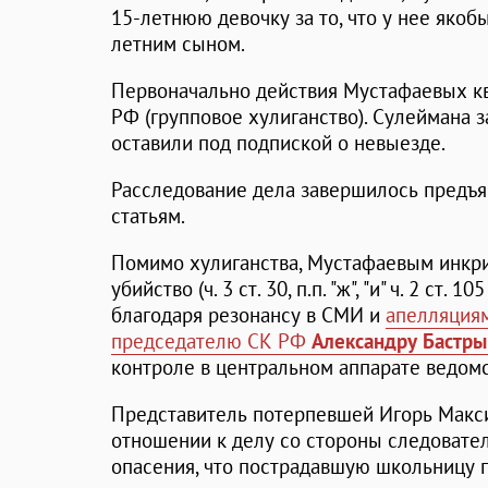
15-летнюю девочку за то, что у нее якоб
летним сыном.
Первоначально действия Мустафаевых ква
РФ (групповое хулиганство). Сулеймана 
оставили под подпиской о невыезде.
Расследование дела завершилось предъя
статьям.
Помимо хулиганства, Мустафаевым инкр
убийство (ч. 3 ст. 30, п.п. "ж", "и" ч. 2 ст
благодаря резонансу в СМИ и
апелляциям
председателю СК РФ
Александру Бастры
контроле в центральном аппарате ведомс
Представитель потерпевшей Игорь Макси
отношении к делу со стороны следовате
опасения, что пострадавшую школьницу 