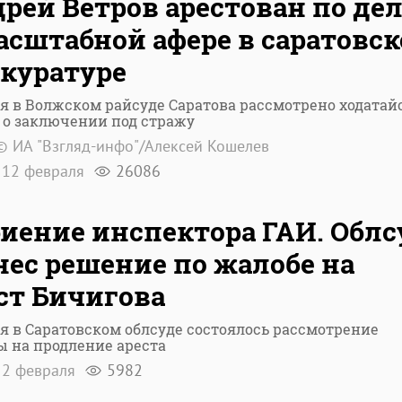
рей Ветров арестован по де
асштабной афере в саратовс
куратуре
я в Волжском райсуде Саратова рассмотрено ходатай
 о заключении под стражу
© ИА "Взгляд-инфо"/Алексей Кошелев
12 февраля
26086
иение инспектора ГАИ. Облс
ес решение по жалобе на
ст Бичигова
я в Саратовском облсуде состоялось рассмотрение
 на продление ареста
2 февраля
5982