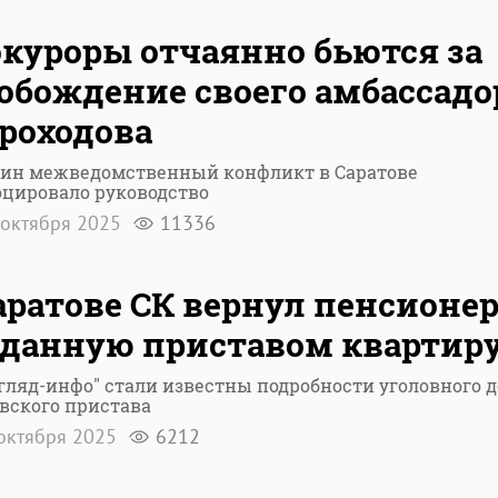
куроры отчаянно бьются за
обождение своего амбассадо
роходова
дин межведомственный конфликт в Саратове
оцировало руководство
октября 2025
11336
аратове СК вернул пенсионе
данную приставом квартир
гляд-инфо" стали известны подробности уголовного д
вского пристава
октября 2025
6212