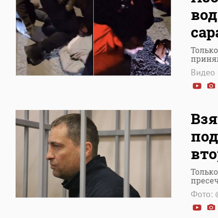
вод
сар
Только
приня
Видео 
Взя
под
вто
Только
пресе
Фото: 