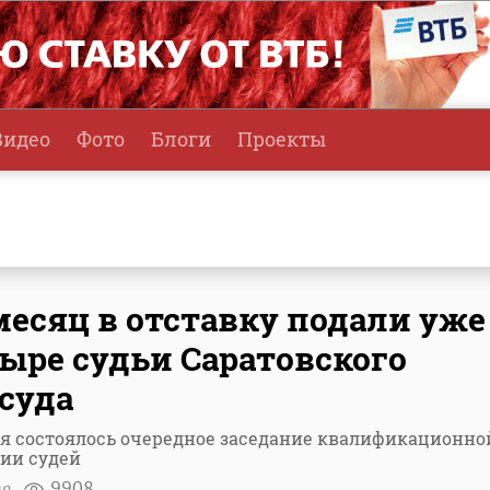
Видео
Фото
Блоги
Проекты
месяц в отставку подали уже
ыре судьи Саратовского
суда
я состоялось очередное заседание квалификационно
ии судей
ня
9908