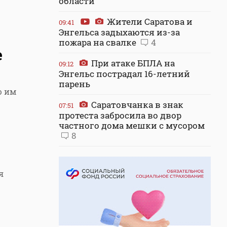
области
Жители Саратова и
09:41
Энгельса задыхаются из-за
пожара на свалке
4
е
При атаке БПЛА на
09:12
Энгельс пострадал 16-летний
парень
ю им
Саратовчанка в знак
07:51
протеста забросила во двор
частного дома мешки с мусором
8
я