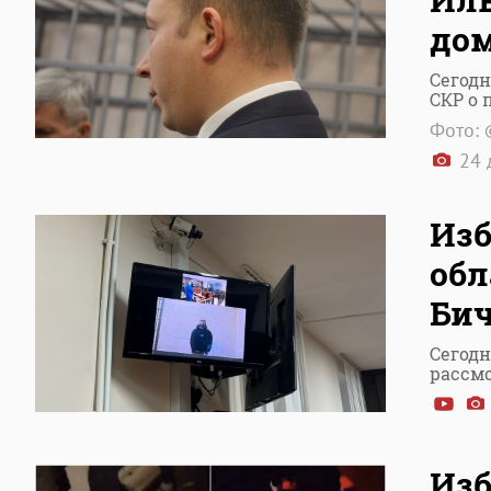
дом
Сегодн
СКР о
Фото: 
24 
Изб
обл
Бич
Сегодн
рассм
Изб