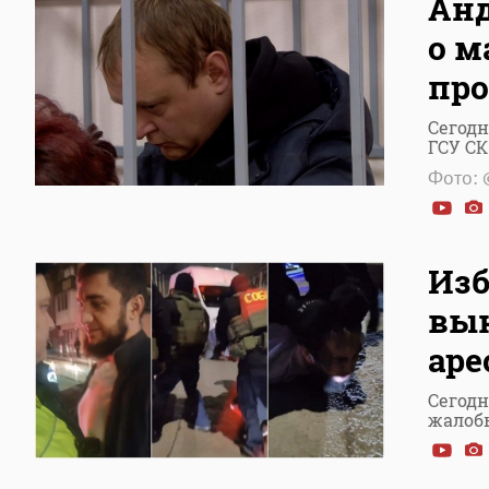
Анд
о м
про
Сегодн
ГСУ СК
Фото: 
Изб
вын
аре
Сегодн
жалобы