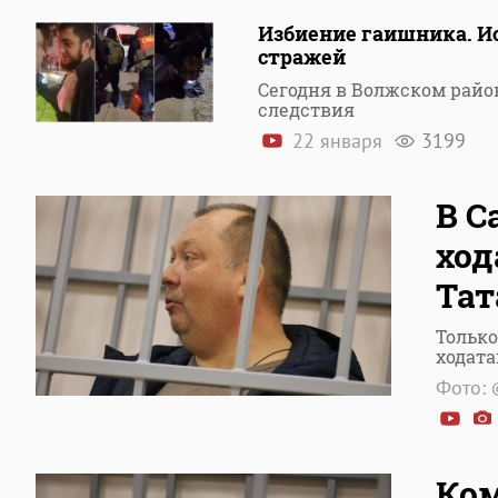
Избиение гаишника. И
стражей
Сегодня в Волжском райо
следствия
22 января
3199
В С
ход
Тат
Только
ходата
Фото: 
Ком