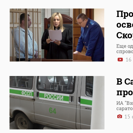
Про
осв
Ско
Еще о
спров
16 
В С
про
ИА "Вз
сарато
15 