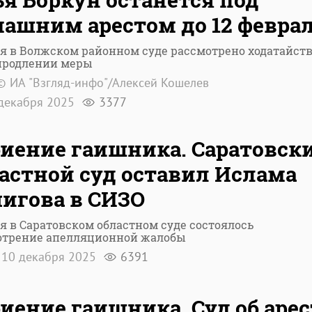
ашним арестом до 12 февра
я в Волжском районном суде рассмотрено ходатайств
 продлении меры
© ИА "Взгляд-инфо"/Алексей Кошелев
декабря 2025
3377
иение гаишника. Саратовск
астной суд оставил Ислама
игова в СИЗО
я в Саратовском областном суде состоялось
отрение апелляционной жалобы
10 декабря 2025
6391
иение гаишника. Суд об арес