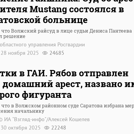
ителя Mustang состоялся в
атовской больнице
 что Волжский райсуд в лице судьи Дениса Пантеева
л решение
областного управления Росгвардии
28 ноября 2025
24685
тки в ГАИ. Рябов отправлен
 домашний арест, названо и
рого фигуранта
 что в Волжском районном суде Саратова избрана ме
чения начальнику
© ИА "Взгляд-инфо"/Алексей Кошелев
30 октября 2025
22248