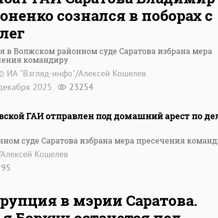
оненко сознался в поборах с
лег
я в Волжском районном суде Саратова избрана мера
чения командиру
© ИА "Взгляд-инфо"/Алексей Кошелев
декабря 2025
23254
ской ГАИ отправлен под домашний арест по де
нном суде Саратова избрана мера пресечения коман
/Алексей Кошелев
595
рупция в мэрии Саратова.
я Боркун останется под