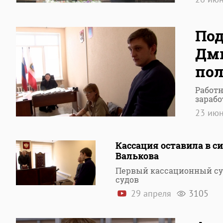
По
Дми
пол
Работн
зарабо
23 ию
Кассация оставила в с
Валькова
Первый кассационный су
судов
29 апреля
3105