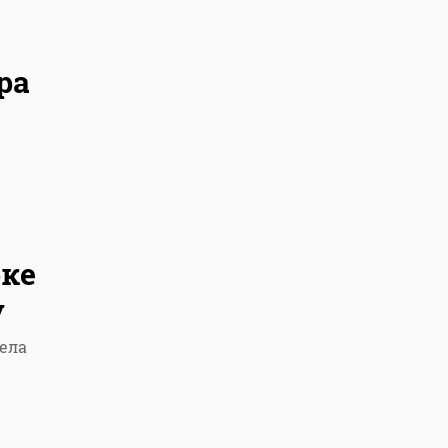
ра
рке
у
ела