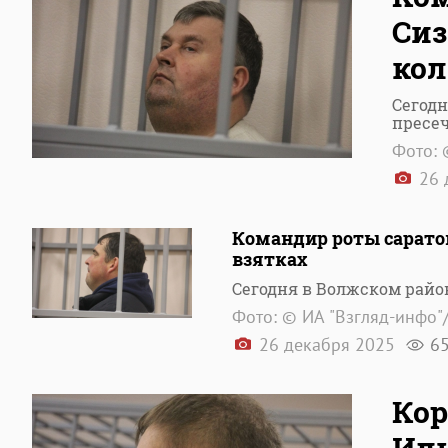
Сиз
кол
Сегодн
пресе
Фото: 
26 
Командир роты саратов
взятках
Сегодня в Волжском райо
Фото: © ИА "Взгляд-инфо"
26 декабря 2025
6
Кор
Иль