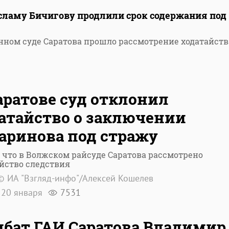
сламу Бичигову продлили срок содержания под
нном суде Саратова прошло рассмотрение ходатайств
аратове суд отклонил
атайство о заключении
аринова под стражу
 что в Волжском райсуде Саратова рассмотрено
йство следствия
© ИА "Взгляд-инфо"/Алексей Кошелев
20 января
7531
бат ГАИ Саратова Владимир