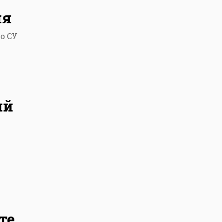
ля
о СУ
ий
те