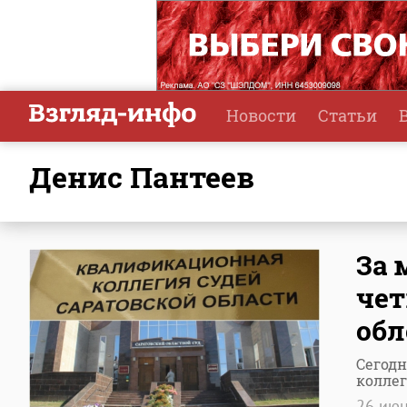
Новости
Статьи
Денис Пантеев
За 
чет
обл
Сегодн
коллег
26 ию