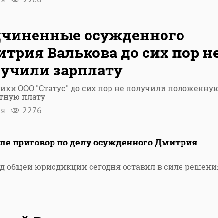
дчиненные осужденного
трия Валькова до сих пор н
учили зарплату
ики ООО "Статус" до сих пор не получили положенну
тную плату
ня
2276
иле приговор по делу осужденного Дмитрия
д общей юрисдикции сегодня оставил в силе решени