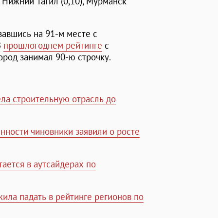
, Нижний Тагил (0,10), Мурманск
завшись на 91-м месте с
В
прошлогоднем рейтинге
с
город занимал 90-ю строчку.
ела строительную отрасль до
нности чиновники заявили о росте
тается в аутсайдерах по
жила падать в рейтинге регионов по