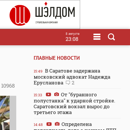
8 августа
23:08
ГЛАВНЫЕ НОВОСТИ
В Саратове задержана
15:49
московский адвокат Надежда
Ерусланова
2
10968
От "буранного
15:33
полустанка" к ударной стройке.
Саратовский вокзал вырос до
третьего этажа
Определена
14:48