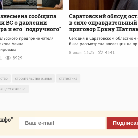
знесмена сообщила
Саратовский облсуд ос
и ВС о давлении
в силе оправдательный
ра и его "подручного"
приговор Еркну Шатпа
гельсского предпринимателя
Сегодня в Саратовском областном 
акова Алина
была рассмотрена апелляция на пр
ировала
8 июля 13:25
4541
41
8929
ство
строительство жилья
статистика
оящееся жилье
инфо"
Подписа