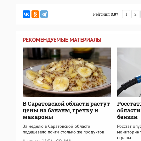
Рейтинг:
3.97
1
2
РЕКОМЕНДУЕМЫЕ МАТЕРИАЛЫ
В Саратовской области растут
Росстат
цены на бананы, гречку и
области
макароны
бензин
За неделю в Саратовской области
Росстат оп
подешевело почти столько же продуктов
мониторинг
страны
6 августа 11:03
666