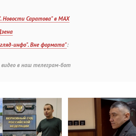
". Новости Саратова" в MAX
Дзена
згляд-инфо". Вне формата"
:
 видео в наш телеграм-бот