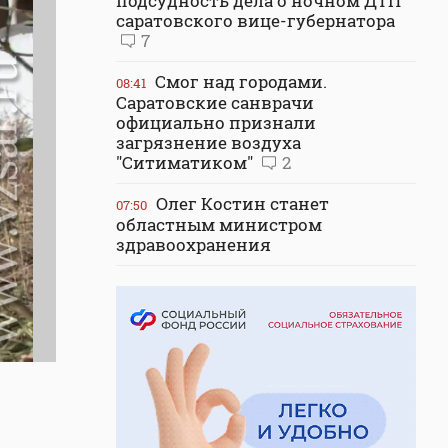
подсудность дела о ночном ДТП
саратовского вице-губернатора
7
Смог над городами.
08:41
Саратовские санврачи
официально признали
загрязнение воздуха
"Ситиматиком"
2
Олег Костин станет
07:50
областным министром
здравоохранения