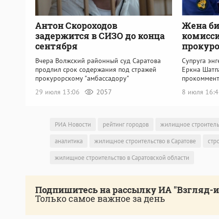
Антон Скороходов
Жена би
задержится в СИЗО до конца
комисси
сентября
прокуро
Вчера Волжский районный суд Саратова
Супруга эн
продлил срок содержания под стражей
Еркна Шатп
прокурорскому "амбассадору"
прокоммент
29 июля 13:06
2057
8 июля 16:
РИА Новости
рейтинг городов
жилищное строитель
аналитика
жилищное строительство в Саратове
стр
жилищное строительство в Саратовской области
Подпишитесь на рассылку ИА "Взгляд-
Только самое важное за день