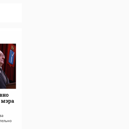
вно
 мэра
ва
тельно