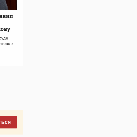
тавил
кову
суде
иговор
ться