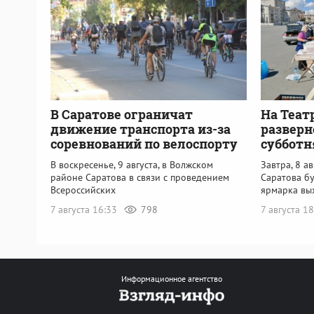
В Саратове ограничат
На Теат
движение транспорта из-за
разверн
соревнований по велоспорту
субботн
В воскресенье, 9 августа, в Волжском
Завтра, 8 а
районе Саратова в связи с проведением
Саратова б
Всероссийских
ярмарка вы
7 августа 16:33
798
7 августа 1
Информационное агентство