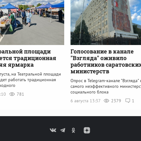
ральной площади
Голосование в канале
ется традиционная
"Взгляда" оживило
яя ярмарка
работников саратовски
министерств
вгуста, на Театральной площади
удет работать традиционная
Опрос в Telegram-канале "Взгляда" 
ходного
самого неэффективного министерс
социального блока
8:10
781
6 августа 13:37
2379
1