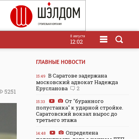
8 августа
12:02
ГЛАВНЫЕ НОВОСТИ
В Саратове задержана
15:49
московский адвокат Надежда
Ерусланова
2
5251
От "буранного
15:33
полустанка" к ударной стройке.
Саратовский вокзал вырос до
третьего этажа
Определена
14:48