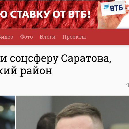
Видео
Фото
Блоги
Проекты
 соцсферу Саратова,
кий район