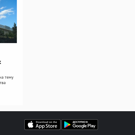
х
на тему
тва