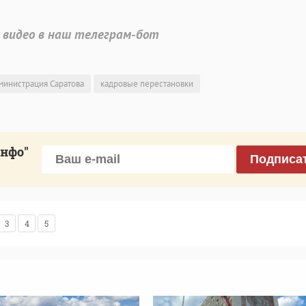
 видео в наш телеграм-бот
министрация Саратова
кадровые перестановки
инфо"
Подписа
3
4
5