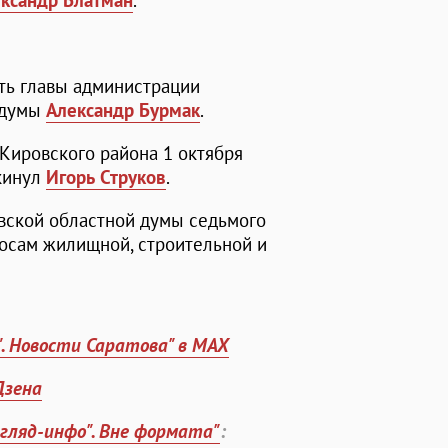
ксандр Блатман
.
сть главы администрации
лдумы
Александр Бурмак
.
Кировского района 1 октября
окинул
Игорь Струков
.
вской областной думы седьмого
росам жилищной, строительной и
". Новости Саратова" в MAX
Дзена
згляд-инфо". Вне формата"
: