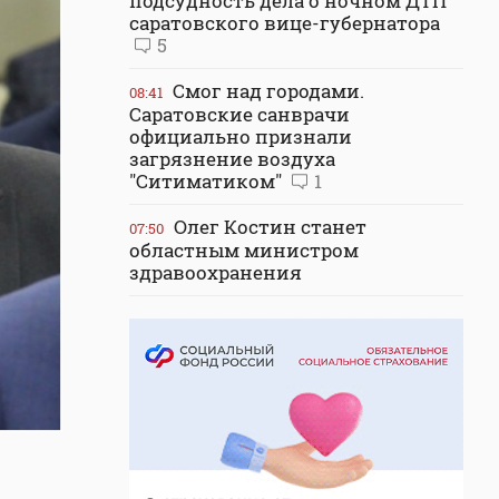
подсудность дела о ночном ДТП
саратовского вице-губернатора
5
Смог над городами.
08:41
Саратовские санврачи
официально признали
загрязнение воздуха
"Ситиматиком"
1
Олег Костин станет
07:50
областным министром
здравоохранения