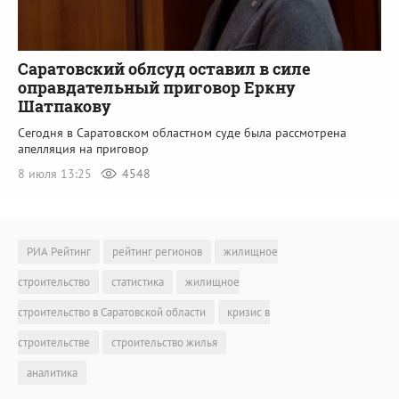
Саратовский облсуд оставил в силе
оправдательный приговор Еркну
Шатпакову
Сегодня в Саратовском областном суде была рассмотрена
апелляция на приговор
8 июля 13:25
4548
РИА Рейтинг
рейтинг регионов
жилищное
строительство
статистика
жилищное
строительство в Саратовской области
кризис в
строительстве
строительство жилья
аналитика