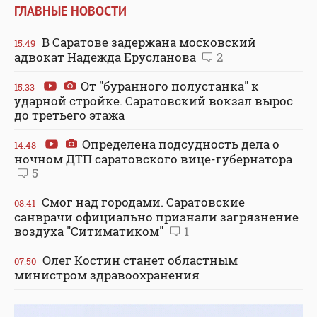
ГЛАВНЫЕ НОВОСТИ
В Саратове задержана московский
15:49
адвокат Надежда Ерусланова
2
От "буранного полустанка" к
15:33
ударной стройке. Саратовский вокзал вырос
до третьего этажа
Определена подсудность дела о
14:48
ночном ДТП саратовского вице-губернатора
5
Смог над городами. Саратовские
08:41
санврачи официально признали загрязнение
воздуха "Ситиматиком"
1
Олег Костин станет областным
07:50
министром здравоохранения