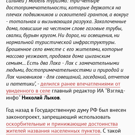
сильней") модель туризма: три-четыре
достопримечательности, которые держатся на
плечах подвижников и освоителей грантов, а вокруг
- тотальная и вызывающая разруха. Заколоченные
дома, повисшие на честном слове газовые трубы,
свалки, бурьян кругом. Ни дорог, ни освещения, ни
нормальной туристической инфраструктуры.
Брошенное село вместе с его жителями, которые
массово уезжают, продавая дома цыганским
семьям… Есть два Лоха - Лох с замечательными
людьми, достопримечательностями и природой и
Лох чиновников - для совещаний, заседаний, отчетов
и патетики",
-
делился ранее впечатлениями от
увиденного в селе
главный редактор ИА "Взгляд-
инфо"
Николай Лыков
.
Год назад в Государственную думу РФ был внесен
законопроект, запрещающий использовать
оскорбительные и принижающие достоинства
жителей названия населенных пунктов
. С такой