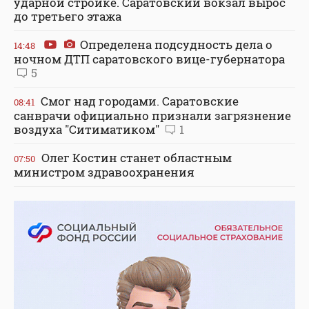
ударной стройке. Саратовский вокзал вырос
до третьего этажа
Определена подсудность дела о
14:48
ночном ДТП саратовского вице-губернатора
5
Смог над городами. Саратовские
08:41
санврачи официально признали загрязнение
воздуха "Ситиматиком"
1
Олег Костин станет областным
07:50
министром здравоохранения