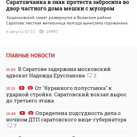
Саратовчанка в знак протеста забросила во
двор частного дома мешки с мусором
Зощенковский сюжет развернулся в Волжском районе
Саратова: местная жительница полгода вычисляла горожанина
6 августа 07:51
14997
ГЛАВНЫЕ НОВОСТИ
В Саратове задержана московский
15:49
адвокат Надежда Ерусланова
2
От "буранного полустанка" к
15:33
ударной стройке. Саратовский вокзал вырос
до третьего этажа
Определена подсудность дела о
14:48
ночном ДТП саратовского вице-губернатора
7