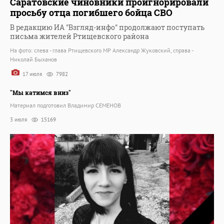
Саратовские чиновники проигнорировали
просьбу отца погибшего бойца СВО
В редакцию ИА "Взгляд-инфо" продолжают поступать
письма жителей Ртищевского района
На фото: слева - глава Ртищевского МР Александр Жуковский, справа -
Николай Быханов
17 июля
7982
"Мы катимся вниз"
Материал подготовил Владимир СЕМЕНОВ
3 июля
15169