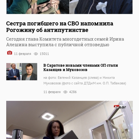
Сестра погибшего на СВО напомнила
Рогожину об антипутинстве
Сегодня глава Комитета многодетных семей Ирина
Алешина выступила с публичной отповедью
11 февраля
15011
В Саратове новыми членами ОП стали
Казанцев и Муковозов
на фото: Евгений Казанцев (слева) и Никита
Муковозов (фото с сайта ДТДиМ им. О.П. Табакова)
11 февраля
4286