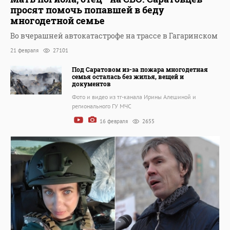
просят помочь попавшей в беду
многодетной семье
Во вчерашней автокатастрофе на трассе в Гагаринском
21 февраля
27101
Под Саратовом из-за пожара многодетная
семья осталась без жилья, вещей и
документов
Фото и видео из тг-канала Ирины Алешиной и
регионального ГУ МЧС
16 февраля
2655