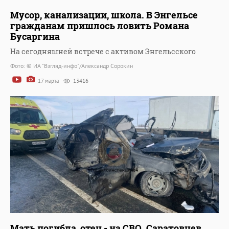
Мусор, канализации, школа. В Энгельсе
гражданам пришлось ловить Романа
Бусаргина
На сегодняшней встрече с активом Энгельсского
Фото: © ИА "Взгляд-инфо"/Александр Сорокин
17 марта
13416
Мать погибла, отец - на СВО. Саратовцев