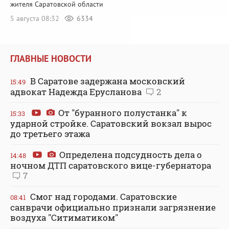
жителя Саратовской области
5 августа 08:32
6334
ГЛАВНЫЕ НОВОСТИ
В Саратове задержана московский
15:49
адвокат Надежда Ерусланова
2
От "буранного полустанка" к
15:33
ударной стройке. Саратовский вокзал вырос
до третьего этажа
Определена подсудность дела о
14:48
ночном ДТП саратовского вице-губернатора
7
Смог над городами. Саратовские
08:41
санврачи официально признали загрязнение
воздуха "Ситиматиком"