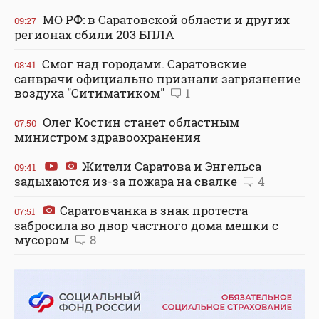
МО РФ: в Саратовской области и других
09:27
регионах сбили 203 БПЛА
Смог над городами. Саратовские
08:41
санврачи официально признали загрязнение
воздуха "Ситиматиком"
1
Олег Костин станет областным
07:50
министром здравоохранения
Жители Саратова и Энгельса
09:41
задыхаются из-за пожара на свалке
4
Саратовчанка в знак протеста
07:51
забросила во двор частного дома мешки с
мусором
8