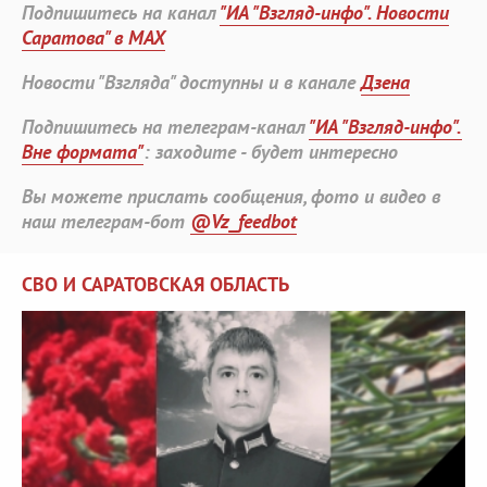
Подпишитесь на канал
"ИА "Взгляд-инфо". Новости
Саратова" в MAX
Новости "Взгляда" доступны и в канале
Дзена
Подпишитесь на телеграм-канал
"ИА "Взгляд-инфо".
Вне формата"
: заходите - будет интересно
Вы можете прислать сообщения, фото и видео в
наш телеграм-бот
@Vz_feedbot
СВО И САРАТОВСКАЯ ОБЛАСТЬ