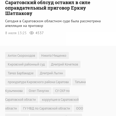
Саратовский облсуд оставил в силе
оправдательный приговор Еркну
Шатпакову
Сегодня в Саратовском областном суде была рассмотрена
апелляция на приговор
8 июля 13:25
4537
Антон Скороходов
Никита Мищенко
Кировский районный суд
Дмитрий Кочетков
Тамаз Барбакадзе
Дмитрий Лыгин
прокуратура Кировского района Саратова
Татьяна
Кузьминова
Олег Пичугин
СУ СКР по
Саратовской области
коррупция в Саратовской
области
ГУ МВД по Саратовской области
ООО