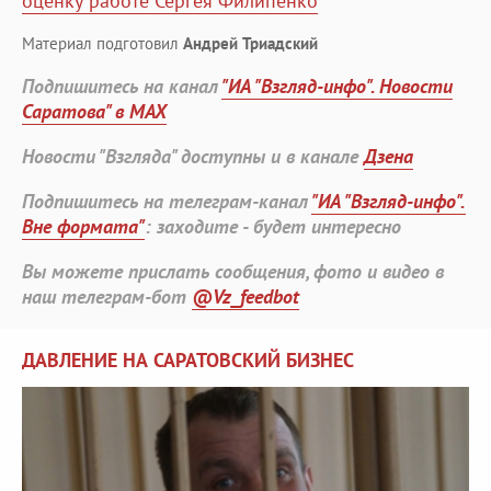
оценку работе Сергея Филипенко
Материал подготовил
Андрей Триадский
Подпишитесь на канал
"ИА "Взгляд-инфо". Новости
Саратова" в MAX
Новости "Взгляда" доступны и в канале
Дзена
Подпишитесь на телеграм-канал
"ИА "Взгляд-инфо".
Вне формата"
: заходите - будет интересно
Вы можете прислать сообщения, фото и видео в
наш телеграм-бот
@Vz_feedbot
ДАВЛЕНИЕ НА САРАТОВСКИЙ БИЗНЕС