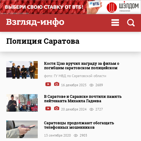
полиция Саратова
Костя Цзю вручил награду за фильм о
погибшем саратовском полицейском
фото: ГУ МВД по Саратовской области
16 декабря 2025
2689
В Саратове и Саранске почтили память
лейтенанта Михаила Гадеева
20 декабря 2024
2727
Саратовцы продолжают обогащать
телефонных мошенников
13 сентября 2020
2903