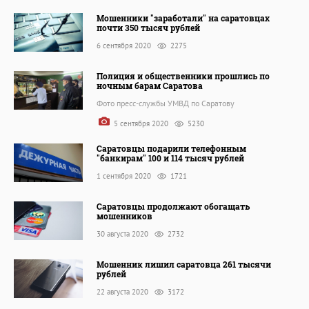
Мошенники "заработали" на саратовцах
почти 350 тысяч рублей
6 сентября 2020
2275
Полиция и общественники прошлись по
ночным барам Саратова
Фото пресс-службы УМВД по Саратову
5 сентября 2020
5230
Саратовцы подарили телефонным
"банкирам" 100 и 114 тысяч рублей
1 сентября 2020
1721
Саратовцы продолжают обогащать
мошенников
30 августа 2020
2732
Мошенник лишил саратовца 261 тысячи
рублей
22 августа 2020
3172