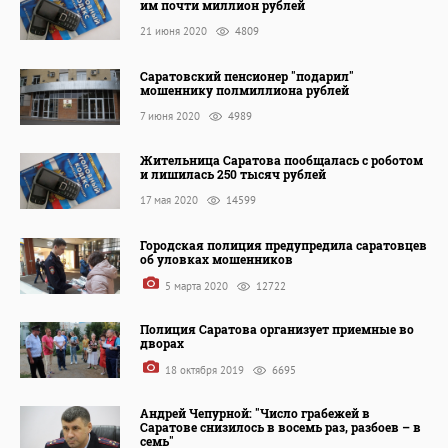
им почти миллион рублей
21 июня 2020
4809
Саратовский пенсионер "подарил"
мошеннику полмиллиона рублей
7 июня 2020
4989
Жительница Саратова пообщалась с роботом
и лишилась 250 тысяч рублей
17 мая 2020
14599
Городская полиция предупредила саратовцев
об уловках мошенников
5 марта 2020
12722
Полиция Саратова организует приемные во
дворах
18 октября 2019
6695
Андрей Чепурной: "Число грабежей в
Саратове снизилось в восемь раз, разбоев – в
семь"