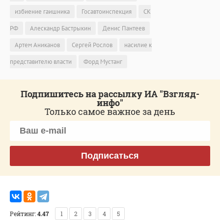
избиение гаишника
Госавтоинспекция
СК
РФ
Алескандр Бастрыкин
Денис Пантеев
Артем Аниканов
Сергей Рослов
насилие к
представителю власти
Форд Мустанг
Подпишитесь на рассылку ИА "Взгляд-
инфо"
Только самое важное за день
Подписаться
Рейтинг:
4.47
1
2
3
4
5