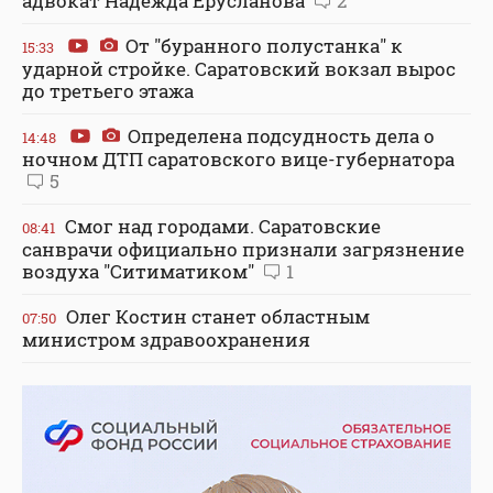
адвокат Надежда Ерусланова
2
От "буранного полустанка" к
15:33
ударной стройке. Саратовский вокзал вырос
до третьего этажа
Определена подсудность дела о
14:48
ночном ДТП саратовского вице-губернатора
5
Смог над городами. Саратовские
08:41
санврачи официально признали загрязнение
воздуха "Ситиматиком"
1
Олег Костин станет областным
07:50
министром здравоохранения