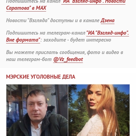
Подпишитесь на канал
"ИА "Взгляд-инфо". Новости
Саратова" в MAX
Новости "Взгляда" доступны и в канале
Дзена
Подпишитесь на телеграм-канал
"ИА "Взгляд-инфо".
Вне формата"
: заходите - будет интересно
Вы можете прислать сообщения, фото и видео в
наш телеграм-бот
@Vz_feedbot
МЭРСКИЕ УГОЛОВНЫЕ ДЕЛА