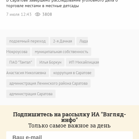
В Саратове завершено расследование уголовного дела о
торговле местами в местные детсады
7 июля 12:43
3808
подземный переход
2-я Дачная
Лада
Мокроусова
муниципальная собственность
ПАО "Тантал"
Илья Боркун
ИП Михайлицкая
Анастасия Николаевна
коррупция в Саратове
администрация Ленинского района Саратова
администрация Саратова
Подпишитесь на рассылку ИА "Взгляд-
инфо"
Только самое важное за день