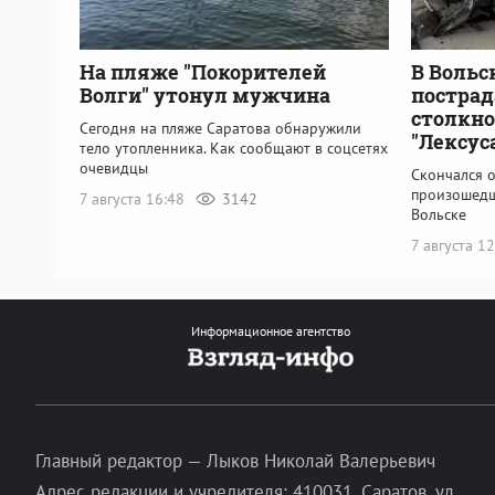
На пляже "Покорителей
В Вольс
Волги" утонул мужчина
пострад
столкно
Сегодня на пляже Саратова обнаружили
"Лексус
тело утопленника. Как сообщают в соцсетях
очевидцы
Скончался о
произошедш
7 августа 16:48
3142
Вольске
7 августа 1
Информационное агентство
Главный редактор — Лыков Николай Валерьевич
Адрес редакции и учредителя: 410031, Саратов, ул.