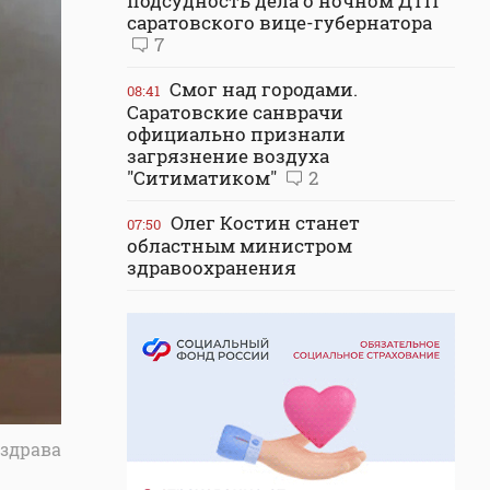
подсудность дела о ночном ДТП
саратовского вице-губернатора
7
Смог над городами.
08:41
Саратовские санврачи
официально признали
загрязнение воздуха
"Ситиматиком"
2
Олег Костин станет
07:50
областным министром
здравоохранения
здрава