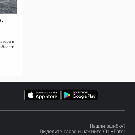
у.
атера в
области
Нашли ошибку?
Выделите слово и нажмите Ctrl+Enter