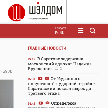
8 августа
19:40
ГЛАВНЫЕ НОВОСТИ
В Саратове задержана
15:49
московский адвокат Надежда
Ерусланова
2
6930
От "буранного
15:33
полустанка" к ударной стройке.
Саратовский вокзал вырос до
третьего этажа
Определена
14:48