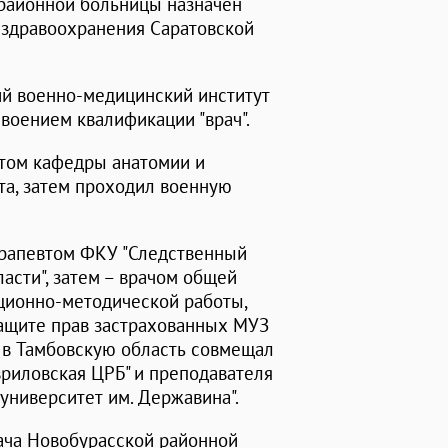
районной больницы назначен
 здравоохранения Саратовской
й военно-медицинский институт
своением квалификации "врач".
том кафедры анатомии и
та, затем проходил военную
ерапевтом ФКУ "Следственный
асти", затем – врачом общей
ционно-методической работы,
защите прав застрахованных МУЗ
в в Тамбовскую область совмещал
вриловская ЦРБ" и преподавателя
университет им. Державина".
рача Новобурасской районной