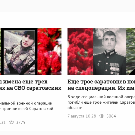
 имена еще трех
Еще трое саратовцев п
х на СВО саратовских
на спецоперации. Их и
В ходе специальной военной опер
погибли еще трое жителей Сарато
циальной военной операции
области
е трое жителей Саратовской
7 августа 10:28
5064
7:31
3779