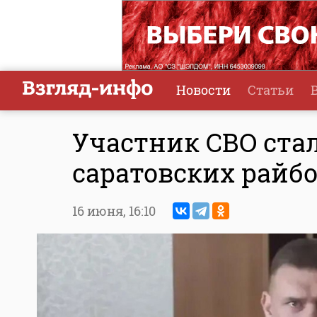
Новости
Статьи
Участник СВО ста
саратовских райб
16 июня,
16:10