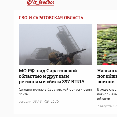
@Vz_feedbot
СВО И САРАТОВСКАЯ ОБЛАСТЬ
МО РФ: над Саратовской
Названы
областью и другими
погибши
регионами сбили 397 БПЛА
воинов
Сегодня ночью в Саратовской области были
В ходе спе
сбиты
погибли ещ
области
сегодня 08:48
2575
7 августа 1