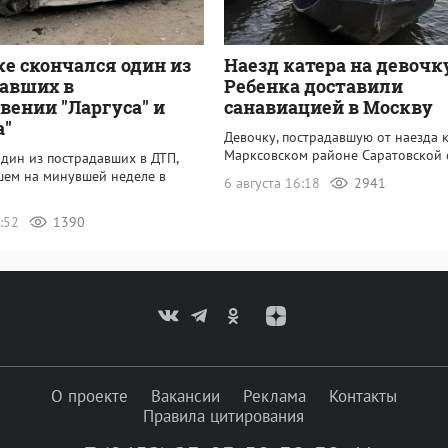
ке скончался один из
Наезд катера на девочк
авших в
Ребенка доставили
вении "Ларгуса" и
санавиацией в Москву
а"
Девочку, пострадавшую от наезда к
Марксовском районе Саратовской 
дин из пострадавших в ДТП,
ем на минувшей неделе в
6 августа 16:18
2941
2:52
1390
О проекте
Вакансии
Реклама
Контакты
Правила цитирования