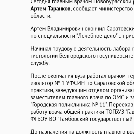
Сегодня главным врачом Новобурасской 
Артем Таранков
, сообщает министерство
области.
Артем Владимирович окончил Саратовски
по специальности "Лечебное дело" с при
Начинал трудовую деятельность лаборан
гистологии Белгородского госуниверсите
службу.
После окончания вуза работал врачом-т
изолятор № 1 УФСИН по Саратовской обл
практики, заведующим отделом организа
заместителем главного врача по ОМС и 
"Городская поликлиника № 11". Перееха
работу врача общей практики ТОГБУЗ "Га
ФГБОУ ВО "Тамбовский государственный 
До назначения на должность главного в