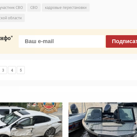
участник СВО
СВО
кадровые перестановки
ской области
инфо"
Подписа
3
4
5