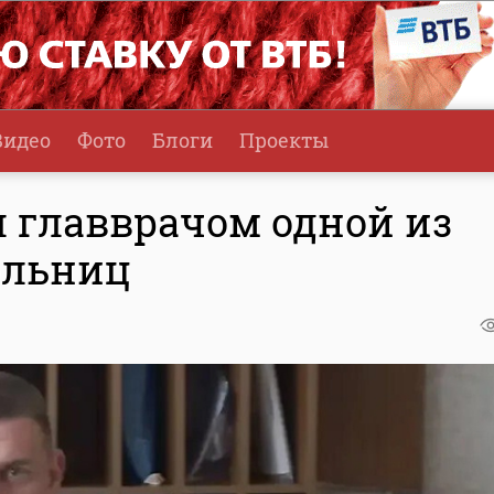
Видео
Фото
Блоги
Проекты
л главврачом одной из
ольниц