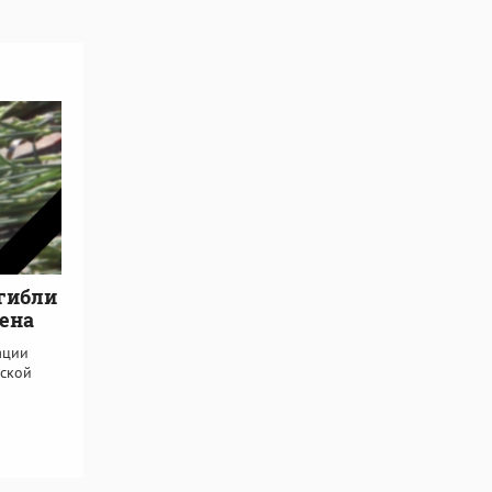
огибли
мена
ации
вской