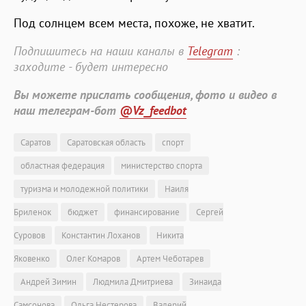
Под солнцем всем места, похоже, не хватит.
Подпишитесь на наши каналы в
Telegram
:
заходите - будет интересно
Вы можете прислать сообщения, фото и видео в
наш телеграм-бот
@Vz_feedbot
Саратов
Саратовская область
спорт
областная федерация
министерство спорта
туризма и молодежной политики
Наиля
Бриленок
бюджет
финансирование
Сергей
Суровов
Константин Лоханов
Никита
Яковенко
Олег Комаров
Артем Чеботарев
Андрей Зимин
Людмила Дмитриева
Зинаида
Самсонова
Ольга Нестерова
Валерий