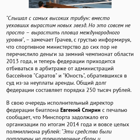
"Слышал с самых высоких трибун: вместо
уехавших вырастим новых звезд. Но это совсем не
просто
–
вырастить пловца международного
уровня"
, – замечает Грачев, с грустью информируя,
что спортивное министерство до сих пор не
перечислило деньги за зимний чемпионат области
2013 года, и теперь федерации приходится
отбиваться в арбитраже от администраций
бассейнов "Саратов" и "Юность", обратившихся в
суд из-за неуплаты аренды. Общий долг
федерации составляет порядка 250 тысяч рублей.
В свою очередь исполнительный директор
федерации биатлона
Евгений Спирин
с печалью
сообщает, что Минспорта задолжало его
организации по итогам 2014 года и вовсе целых
полмиллиона рублей:
"Эти средства были
потрачены на тренировочные сборы и