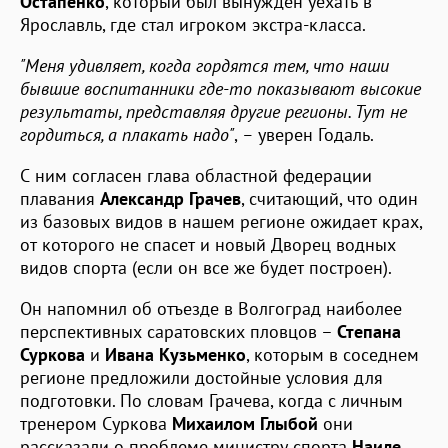
Остапенко
, который был вынужден уехать в
Ярославль, где стал игроком экстра-класса.
"Меня удивляет, когда гордятся тем, что наши
бывшие воспитанники где-то показывают высокие
результаты, представляя другие регионы. Тут не
гордиться, а плакать надо"
,
–
уверен Годаль.
С ним согласен глава областной федерации
плавания
Александр Грачев
, считающий, что один
из базовых видов в нашем регионе ожидает крах,
от которого не спасет и новый Дворец водных
видов спорта (если он все же будет построен).
Он напомнил об отъезде в Волгоград наиболее
перспективных саратовских пловцов –
Степана
Суркова
и
Ивана Кузьменко
, которым в соседнем
регионе предложили достойные условия для
подготовки. По словам Грачева, когда с личным
тренером Суркова
Михаилом Глыбой
они
рассказали о проблеме министру спорта
Наиле