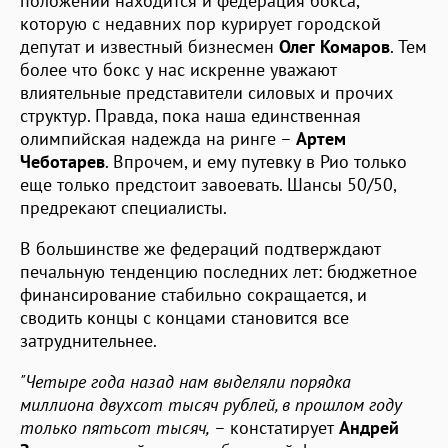
положении находится и федерация бокса,
которую с недавних пор курирует городской
депутат и известный бизнесмен
Олег Комаров
. Тем
более что бокс у нас искренне уважают
влиятельные представители силовых и прочих
структур. Правда, пока наша единственная
олимпийская надежда на ринге –
Артем
Чеботарев
. Впрочем, и ему путевку в Рио только
еще только предстоит завоевать. Шансы 50/50,
предрекают специалисты.
В большинстве же федераций подтверждают
печальную тенденцию последних лет: бюджетное
финансирование стабильно сокращается, и
сводить концы с концами становится все
затруднительнее.
"Четыре года назад нам выделяли порядка
миллиона двухсот тысяч рублей, в прошлом году
только пятьсот тысяч,
– констатирует
Андрей