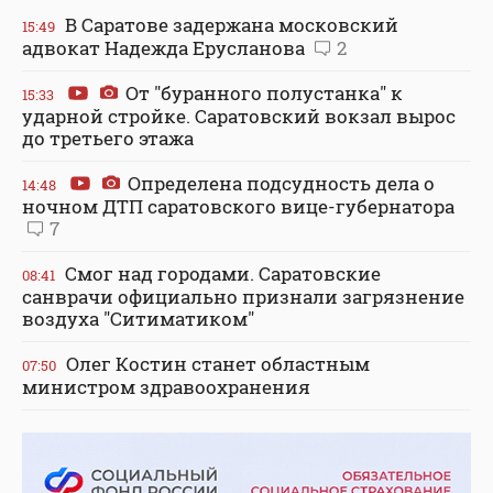
В Саратове задержана московский
15:49
адвокат Надежда Ерусланова
2
От "буранного полустанка" к
15:33
ударной стройке. Саратовский вокзал вырос
до третьего этажа
Определена подсудность дела о
14:48
ночном ДТП саратовского вице-губернатора
7
Смог над городами. Саратовские
08:41
санврачи официально признали загрязнение
воздуха "Ситиматиком"
Олег Костин станет областным
07:50
министром здравоохранения