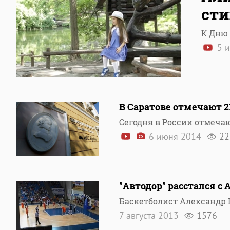
сти
К Дню
5 
В Саратове отмечают 
Сегодня в России отмеча
6 июня 2014
22
"Автодор" расстался 
Баскетболист Александр 
7 августа 2013
1576