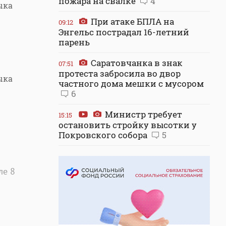
пожара на свалке
4
ыка
При атаке БПЛА на
09:12
Энгельс пострадал 16-летний
парень
Саратовчанка в знак
07:51
протеста забросила во двор
ыка
частного дома мешки с мусором
6
Министр требует
15:15
остановить стройку высотки у
Покровского собора
5
ле 8