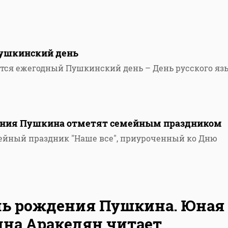
Пушкинский день
ется ежегодный Пушкинский день – День русского яз
дения Пушкина отметят семейным праздником
мейный праздник "Наше все", приуроченный ко Дню
ь рождения Пушкина. Юная
на Аракелян читает