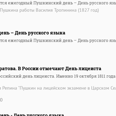
ется ежегодный Пушкинский день – День русского яз
.Пушкина работы Василия Тропинина (1827 год)
ень – День русского языка
ется ежегодный Пушкинский день – День русского яз
аратова. В России отмечают День лицеиста
ссийский день лицеиста. Именно 19 октября 1811 года
 Репина "Пушкин на лицейском экзамене в Царском Се
0
ень - День русского языка