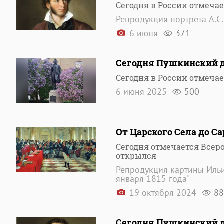
Сегодня в России отмеча
Репродукция портрета А.С
6 июня
371
Сегодня Пушкинский д
Сегодня в России отмеча
6 июня 2025
500
От Царского Села до С
Сегодня отмечается Всеро
открылся
Репродукция картины Ильи
января 1815 года"
19 октября 2024
88
Сегодня Пушкинский д