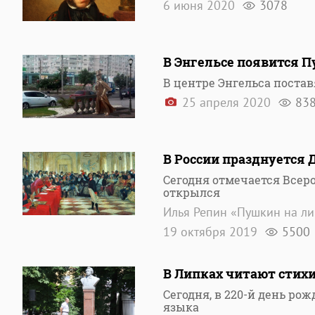
6 июня 2020
3078
В Энгельсе появится П
В центре Энгельса поста
25 апреля 2020
83
В России празднуется 
Сегодня отмечается Всеро
открылся
Илья Репин «Пушкин на ли
19 октября 2019
5500
В Липках читают стих
Сегодня, в 220-й день ро
языка