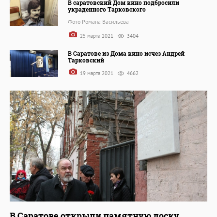
В саратовский Дом кино подбросили
украденного Тарковского
Фото Романа Васильева
25 марта 2021
3404
В Саратове из Дома кино исчез Андрей
Тарковский
19 марта 2021
4662
В Саратове открыли памятную доску