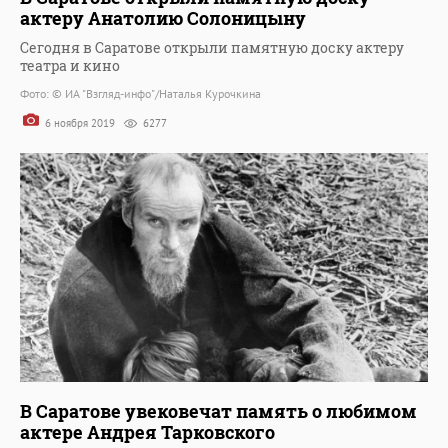
актеру Анатолию Солоницыну
Сегодня в Саратове открыли памятную доску актеру
театра и кино
Фото: © ИА "Взгляд-инфо"/Наталья Курочкина
6 ноября 2019
6277
В Саратове увековечат память о любимом
актере Андрея Тарковского