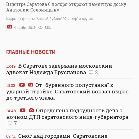
В центре Саратова 6 ноября откроют памятную доску
Анатолию Солоницыну
Кадры из фильма "Андрей Рублев", "Сталкер" и других
4 ноября 2019
8821
ГЛАВНЫЕ НОВОСТИ
В Саратове задержана московский
15:49
адвокат Надежда Ерусланова
2
От "буранного полустанка" к
15:33
ударной стройке. Саратовский вокзал вырос
до третьего этажа
Определена подсудность дела о
14:48
ночном ДТП саратовского вице-губернатора
7
Смог над городами. Саратовские
08:41