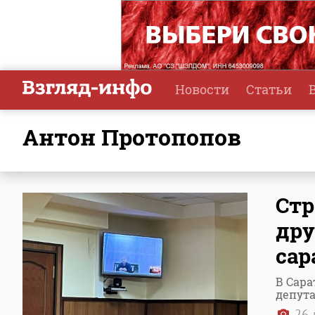
Новости
Статьи
Антон Протопопов
Стр
дру
сар
В Сара
депут
26 