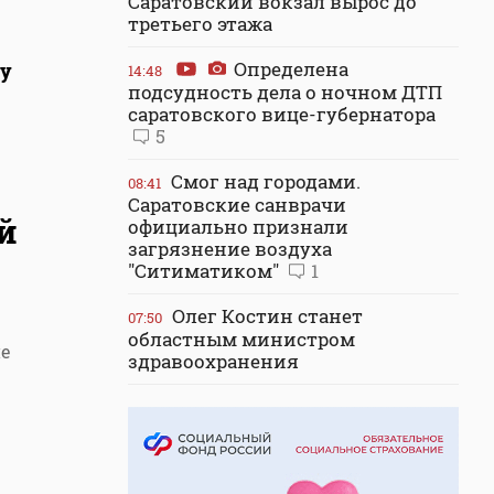
Саратовский вокзал вырос до
третьего этажа
Определена
цу
14:48
подсудность дела о ночном ДТП
саратовского вице-губернатора
5
Смог над городами.
08:41
Саратовские санврачи
й
официально признали
загрязнение воздуха
"Ситиматиком"
1
Олег Костин станет
07:50
областным министром
ие
здравоохранения