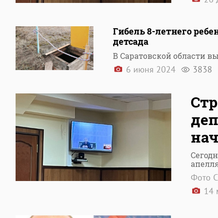
Гибель 8-летнего ребе
детсада
В Саратовской области в
6 июня 2024
3838
Стр
деп
нач
Сегодн
апелл
Фото С
14 