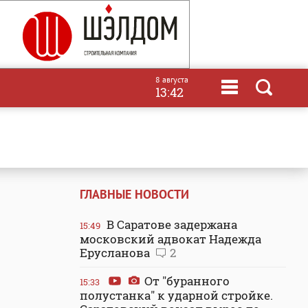
8 августа
13:42
ГЛАВНЫЕ НОВОСТИ
В Саратове задержана
15:49
московский адвокат Надежда
Ерусланова
2
От "буранного
15:33
полустанка" к ударной стройке.