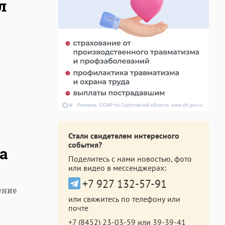
л
Стали свидетелем интересного
события?
а
Поделитесь с нами новостью, фото
или видео в мессенджерах:
+7 927 132-57-91
ение
или свяжитесь по телефону или
почте
+7 (8452) 23-03-59
или
39-39-41