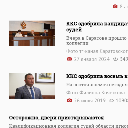
8 а
ККС одобрила кандида
судей
Вчера в Саратове прошло
коллегии
Фото тг-канал Саратовског
27 января 2024
34
ККС одобрила восемь к
На состоявшемся сегодня
Фото Филиппа Кочеткова
26 июля 2019
1090
Осторожно, двери приоткрываются
Квалификационная коллегия судей области игно