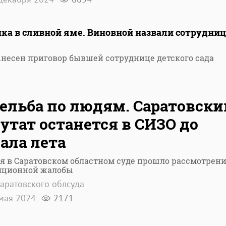
нка в сливной яме. Виновной назвали сотрудни
ынесен приговор бывшей сотруднице детского сада
ельба по людям. Саратовски
утат останется в СИЗО до
ала лета
я в Саратовском областном суде прошло рассмотрен
яционной жалобы
аратовского облсуда
мая 2024
2171