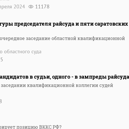
преля 2024
11178
туры председателя райсуда и пяти саратовских
 очередное заседание областной квалификационной
о областного суда
95
андидатов в судьи, одного - в зампреды райсуд
 заседании квалификационной коллегии судей
8
рирует позицию ВККС РФ?