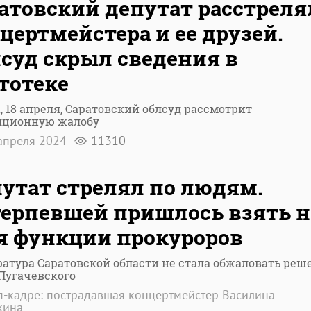
атовский депутат расстреля
цертмейстера и ее друзей.
суд скрыл сведения в
тотеке
, 18 апреля, Саратовский облсуд рассмотрит
яционную жалобу
апреля 2024
11310
утат стрелял по людям.
ерпевшей пришлось взять н
я функции прокуроров
атура Саратовской области не стала обжаловать реш
Пугачевского
п-кадре: пострадавшая концертмейстер Василина
кина