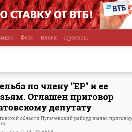
Видео
Фото
Блоги
Проекты
ельба по члену "ЕР" и ее
зьям. Оглашен приговор
атовскому депутату
товской области Пугачевский райсуд вынес приговор
ату
декабря 2024
6654