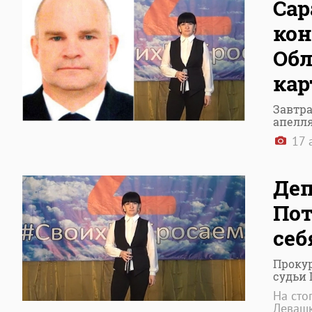
Сар
кон
Обл
кар
Завтра
апелл
17 
Деп
Пот
себ
Прокур
судьи 
На сто
Леваш