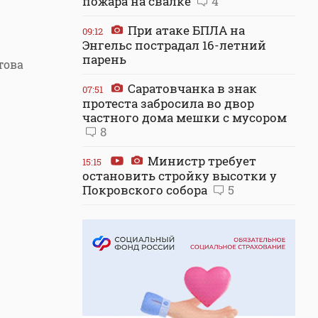
пожара на свалке
4
При атаке БПЛА на
09:12
Энгельс пострадал 16-летний
парень
това
Саратовчанка в знак
07:51
протеста забросила во двор
частного дома мешки с мусором
8
Министр требует
15:15
остановить стройку высотки у
Покровского собора
5