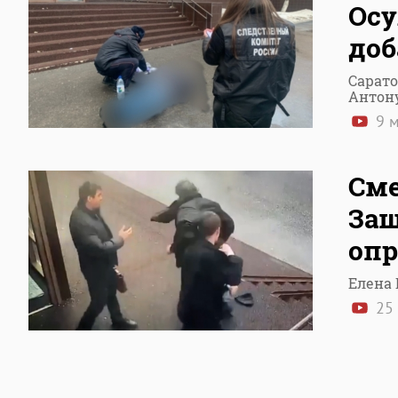
Осу
доб
Сарато
Антону
9 м
Сме
Защ
опр
Елена 
25 