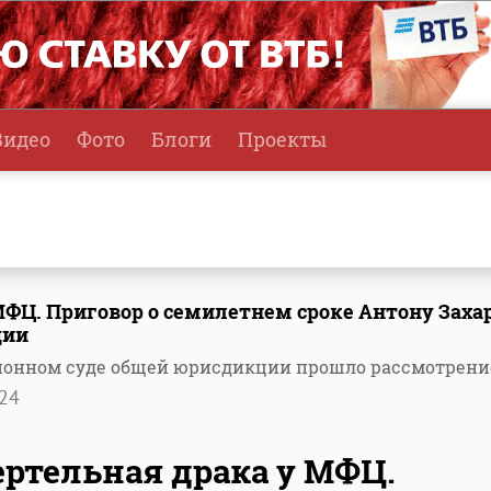
Видео
Фото
Блоги
Проекты
МФЦ. Приговор о семилетнем сроке Антону Заха
ции
ционном суде общей юрисдикции прошло рассмотрени
24
ртельная драка у МФЦ.