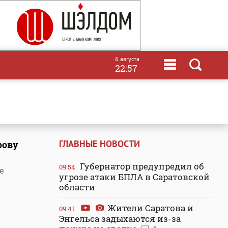
6 августа
22:57
ГЛАВНЫЕ НОВОСТИ
рову
Губернатор предупредил об
09:54
е
угрозе атаки БПЛА в Саратовской
области
Жители Саратова и
09:41
Энгельса задыхаются из-за