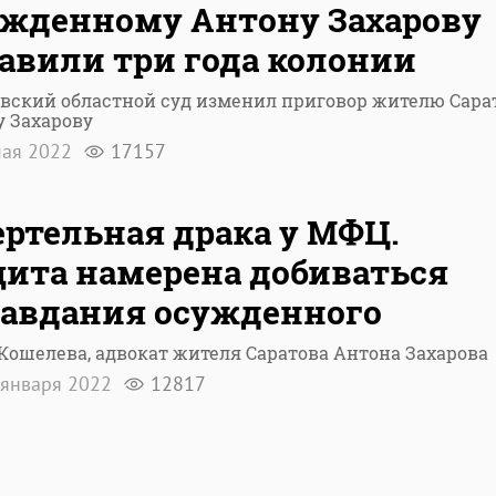
жденному Антону Захарову
авили три года колонии
вский областной суд изменил приговор жителю Сара
 Захарову
ая 2022
17157
ртельная драка у МФЦ.
ита намерена добиваться
авдания осужденного
Кошелева, адвокат жителя Саратова Антона Захарова
января 2022
12817