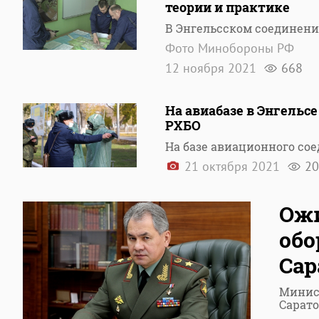
теории и практике
В Энгельсском соединен
Фото Минобороны РФ
12 ноября 2021
668
На авиабазе в Энгельс
РХБО
На базе авиационного со
21 октября 2021
20
Ожи
обо
Сар
Минис
Сарато