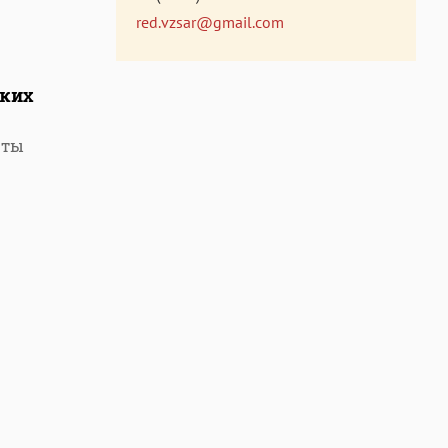
red.vzsar@gmail.com
ских
еты