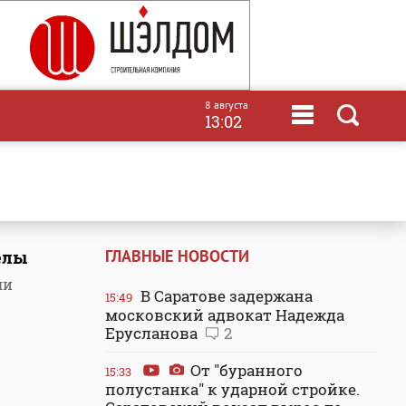
8 августа
13:02
ГЛАВНЫЕ НОВОСТИ
елы
ли
В Саратове задержана
15:49
московский адвокат Надежда
Ерусланова
2
От "буранного
15:33
полустанка" к ударной стройке.