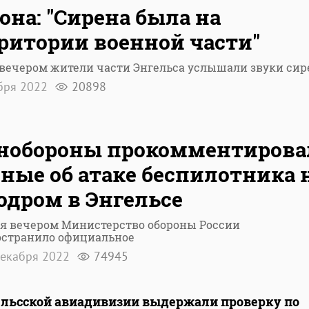
она: "Сирена была на
ритории военной части"
 вечером жители части Энгельса услышали звуки си
бря 2022
20898
нобороны прокомментирова
ные об атаке беспилотника 
одром в Энгельсе
ня вечером Министерство обороны России
остранило официальное
екабря 2022
74945
льсской авиадивизии выдержали проверку по