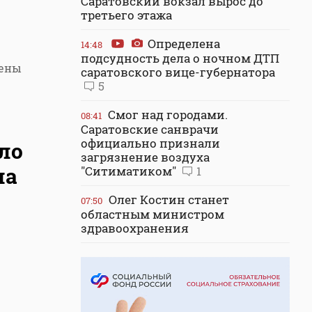
Саратовский вокзал вырос до
третьего этажа
Определена
14:48
подсудность дела о ночном ДТП
рены
саратовского вице-губернатора
5
Смог над городами.
08:41
Саратовские санврачи
официально признали
ло
загрязнение воздуха
на
"Ситиматиком"
1
Олег Костин станет
07:50
областным министром
здравоохранения