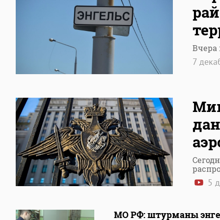
рай
тер
Вчера
7 дека
Ми
дан
аэр
Сегод
распр
5 д
МО РФ: штурманы энге