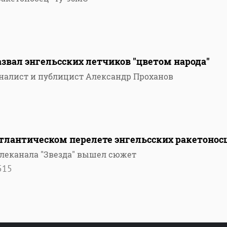
звал энгельсских летчиков "цветом народа"
налист и публицист Александр Проханов
тлантическом перелете энгельсских ракетонос
елеканала "Звезда" вышел сюжет
515