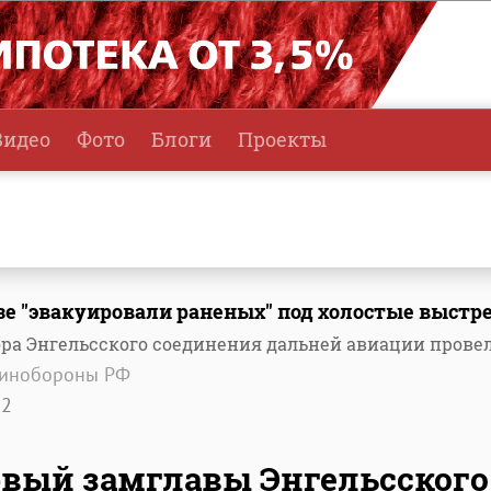
Видео
Фото
Блоги
Проекты
зе "эвакуировали раненых" под холостые выстр
ра Энгельсского соединения дальней авиации прове
Минобороны РФ
32
вый замглавы Энгельсского