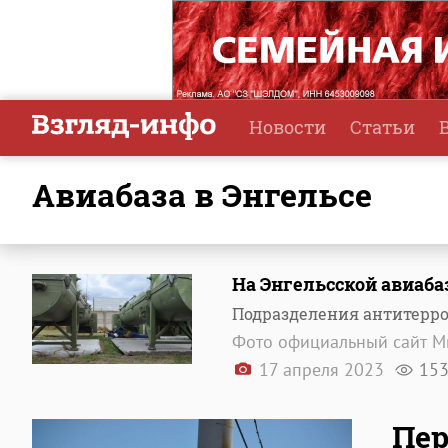
Новости
Статьи
авиабаза в Энгельсе
На Энгельсской авиаба
Подразделения антитерро
Фото официальный сайт 
17 апреля 2023
15
Пер