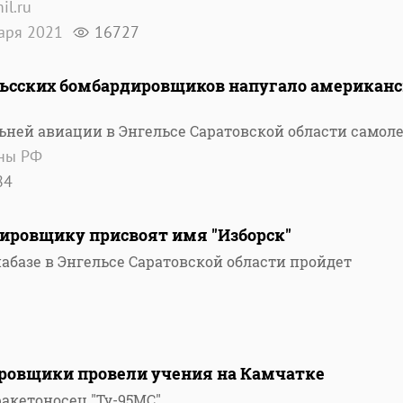
il.ru
варя 2021
16727
льсских бомбардировщиков напугало американ
ьней авиации в Энгельсе Саратовской области самол
оны РФ
84
ировщику присвоят имя "Изборск"
виабазе в Энгельсе Саратовской области пройдет
ровщики провели учения на Камчатке
акетоносец "Ту-95МС"