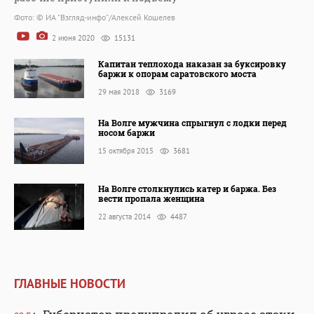
Фото: © ИА "Взгляд-инфо"/Алексей Кошелев
2 июня 2020
15131
Капитан теплохода наказан за буксировку
баржи к опорам саратовского моста
29 мая 2018
3169
На Волге мужчина спрыгнул с лодки перед
носом баржи
15 октября 2015
3681
На Волге столкнулись катер и баржа. Без
вести пропала женщина
22 августа 2014
4487
ГЛАВНЫЕ НОВОСТИ