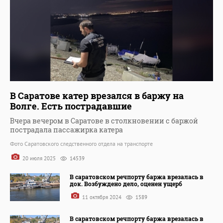
В Саратове катер врезался в баржу на
Волге. Есть пострадавшие
Вчера вечером в Саратове в столкновении с баржой
пострадала пассажирка катера
Фото Саратовского следственного отдела на транспорте
20 июля 2025
14539
В саратовском речпорту баржа врезалась в
док. Возбуждено дело, оценен ущерб
11 октября 2024
1589
В саратовском речпорту баржа врезалась в