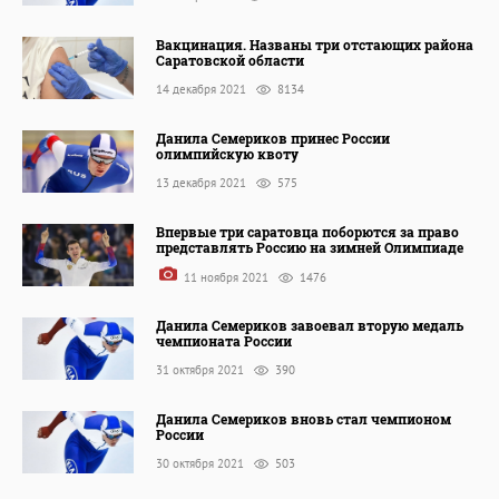
Вакцинация. Названы три отстающих района
Саратовской области
14 декабря 2021
8134
Данила Семериков принес России
олимпийскую квоту
13 декабря 2021
575
Впервые три саратовца поборются за право
представлять Россию на зимней Олимпиаде
11 ноября 2021
1476
Данила Семериков завоевал вторую медаль
чемпионата России
31 октября 2021
390
Данила Семериков вновь стал чемпионом
России
30 октября 2021
503