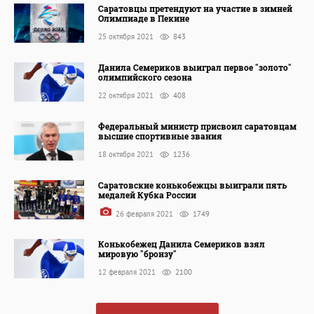
Саратовцы претендуют на участие в зимней
Олимпиаде в Пекине
25 октября 2021
843
Данила Семериков выиграл первое "золото"
олимпийского сезона
22 октября 2021
408
Федеральный министр присвоил саратовцам
высшие спортивные звания
18 октября 2021
1236
Саратовские конькобежцы выиграли пять
медалей Кубка России
26 февраля 2021
1749
Конькобежец Данила Семериков взял
мировую "бронзу"
12 февраля 2021
2100