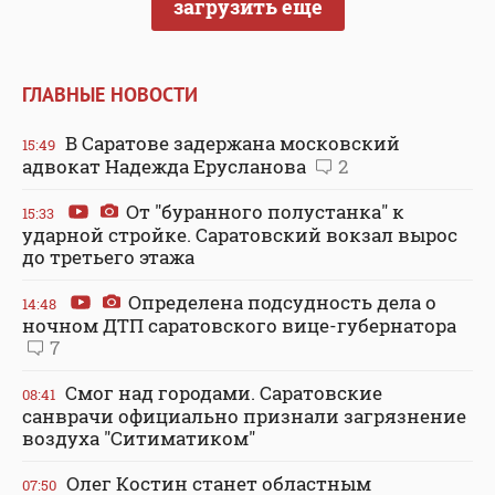
загрузить еще
ГЛАВНЫЕ НОВОСТИ
В Саратове задержана московский
15:49
адвокат Надежда Ерусланова
2
От "буранного полустанка" к
15:33
ударной стройке. Саратовский вокзал вырос
до третьего этажа
Определена подсудность дела о
14:48
ночном ДТП саратовского вице-губернатора
7
Смог над городами. Саратовские
08:41
санврачи официально признали загрязнение
воздуха "Ситиматиком"
Олег Костин станет областным
07:50