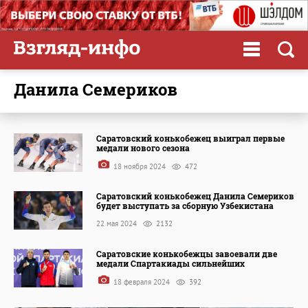
Данила Семериков
Саратовский конькобежец выиграл первые
медали нового сезона
18 ноября 2024
472
Саратовский конькобежец Данила Семериков
будет выступать за сборную Узбекистана
22 мая 2024
2132
Саратовские конькобежцы завоевали две
медали Спартакиады сильнейших
18 февраля 2024
392