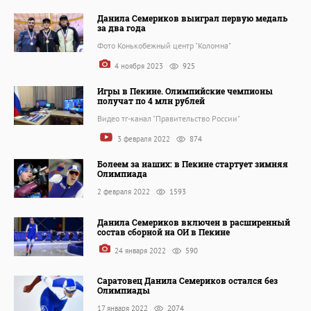
Данила Семериков выиграл первую медаль
за два года
Фото Конькобежный центр "Коломна"
4 ноября 2023
925
Игры в Пекине. Олимпийские чемпионы
получат по 4 млн рублей
Видео тг-канал "Правительство России"
3 февраля 2022
874
Болеем за наших: в Пекине стартует зимняя
Олимпиада
2 февраля 2022
1593
Данила Семериков включен в расширенный
состав сборной на ОИ в Пекине
24 января 2022
590
Саратовец Данила Семериков остался без
Олимпиады
17 января 2022
2074