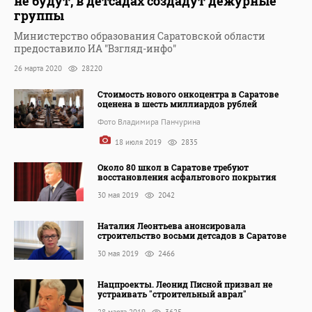
не будут, в детсадах создадут дежурные
группы
Министерство образования Саратовской области
предоставило ИА "Взгляд-инфо"
26 марта 2020
28220
Стоимость нового онкоцентра в Саратове
оценена в шесть миллиардов рублей
Фото Владимира Панчурина
18 июля 2019
2835
Около 80 школ в Саратове требуют
восстановления асфальтового покрытия
30 мая 2019
2042
Наталия Леонтьева анонсировала
строительство восьми детсадов в Саратове
30 мая 2019
2466
Нацпроекты. Леонид Писной призвал не
устраивать "строительный аврал"
28 марта 2019
3625