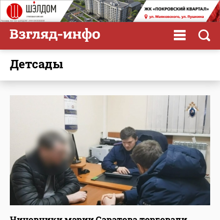
детсады
Чиновники мэрии Саратова торговали