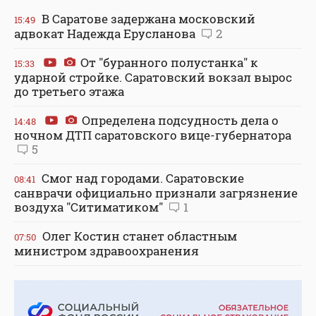
В Саратове задержана московский
15:49
адвокат Надежда Ерусланова
2
От "буранного полустанка" к
15:33
ударной стройке. Саратовский вокзал вырос
до третьего этажа
Определена подсудность дела о
14:48
ночном ДТП саратовского вице-губернатора
5
Смог над городами. Саратовские
08:41
санврачи официально признали загрязнение
воздуха "Ситиматиком"
1
Олег Костин станет областным
07:50
министром здравоохранения