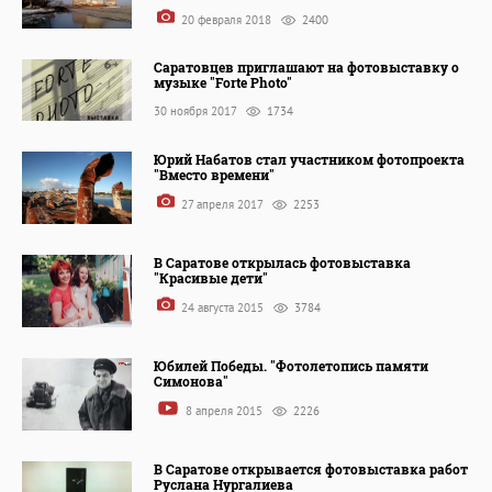
20 февраля 2018
2400
Саратовцев приглашают на фотовыставку о
музыке "Forte Photo"
30 ноября 2017
1734
Юрий Набатов стал участником фотопроекта
"Вместо времени"
27 апреля 2017
2253
В Саратове открылась фотовыставка
"Красивые дети"
24 августа 2015
3784
Юбилей Победы. "Фотолетопись памяти
Симонова"
8 апреля 2015
2226
В Саратове открывается фотовыставка работ
Руслана Нургалиева