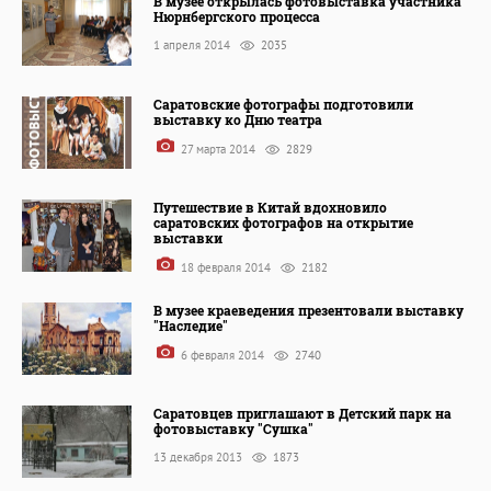
В музее открылась фотовыставка участника
Нюрнбергского процесса
1 апреля 2014
2035
Саратовские фотографы подготовили
выставку ко Дню театра
27 марта 2014
2829
Путешествие в Китай вдохновило
саратовских фотографов на открытие
выставки
18 февраля 2014
2182
В музее краеведения презентовали выставку
"Наследие"
6 февраля 2014
2740
Саратовцев приглашают в Детский парк на
фотовыставку "Сушка"
13 декабря 2013
1873