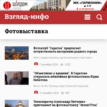
фотовыставка
Фотоклуб "Саратов" предлагает
почувствовать настроение родного города
Фото предоставлены организаторами выставки
7 сентября 2024
1335
"Объективно о времени". В Саратове
открылась юбилейная фотовыставка Юрия
Набатова
Фото: © ИА "Взгляд-инфо"/Алексей Кошелев
13 декабря 2022
807
Телеоператор Александр Питченко
приглашает на фотовыставку "ЭклекTVка"