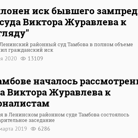
лонен иск бывшего зампред
суда Виктора Журавлева к
гляду"
 Ленинский районный суд Тамбова в полном объеме
нил гражданский иск
ля 2020
13109
амбове началось рассмотрен
а Виктора Журавлева к
рналистам
я в Ленинском районном суде Тамбова состоялось
арительное заседание
марта 2019
6286