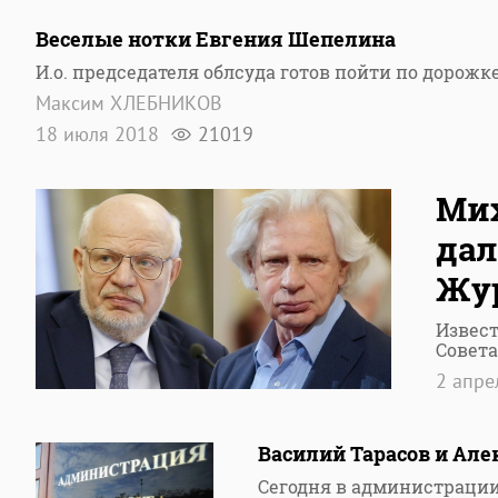
Веселые нотки Евгения Шепелина
И.о. председателя облсуда готов пойти по дорож
Максим ХЛЕБНИКОВ
18 июля 2018
21019
Мих
дал
Жур
Извест
Совета
2 апре
Василий Тарасов и Але
Сегодня в администрации