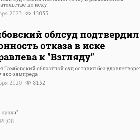
ательстве по иску
варя 2023
15033
бовский облсуд подтвердил
онность отказа в иске
авлева к "Взгляду"
я Тамбовский областной суд оставил без удовлетвор
 экс-зампреда
абря 2020
8132
 срока"
ОРЦОВ