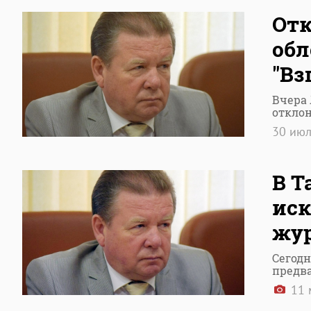
Отк
обл
"Вз
Вчера
откло
30 ию
В Т
иск
жу
Сегодн
предв
11 