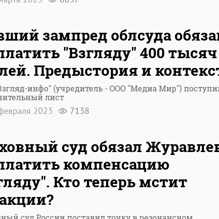
ший зампред облсуда обяза
латить "Взгляду" 400 тысяч
лей. Предыстория и контекс
Взгляд-инфо" (учредитель - ООО "Медиа Мир") поступи
нительный лист
февраля 2023
7138
ховный суд обязал Журавле
платить компенсацию
гляду". Кто теперь мстит
акции?
ный суд России поставил точку в резонансном