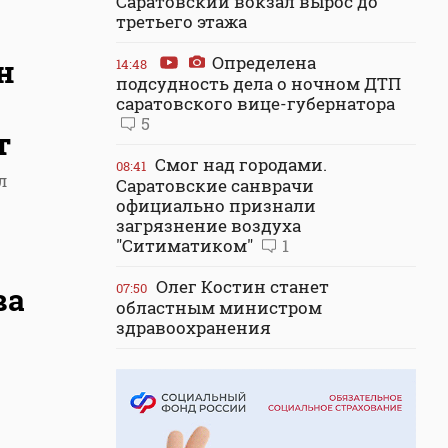
Саратовский вокзал вырос до
третьего этажа
Определена
н
14:48
подсудность дела о ночном ДТП
саратовского вице-губернатора
5
т
Смог над городами.
08:41
л
Саратовские санврачи
официально признали
загрязнение воздуха
"Ситиматиком"
1
Олег Костин станет
07:50
ва
областным министром
здравоохранения