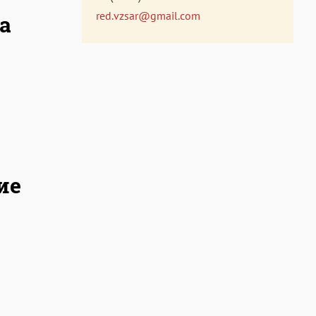
red.vzsar@gmail.com
а
ие