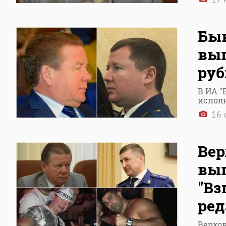
Быв
вып
руб
В ИА "
испол
16 
Вер
вы
"Вз
ред
Верхов