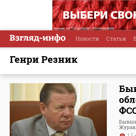
Новости
Статьи
Генри Резник
Быв
обл
ФС
Бывший
Журавл
17 