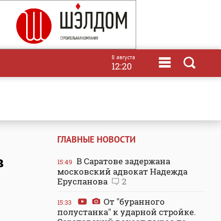
8 августа
12:20
ГЛАВНЫЕ НОВОСТИ
в
В Саратове задержана
15:49
московский адвокат Надежда
Ерусланова
2
От "буранного
15:33
полустанка" к ударной стройке.