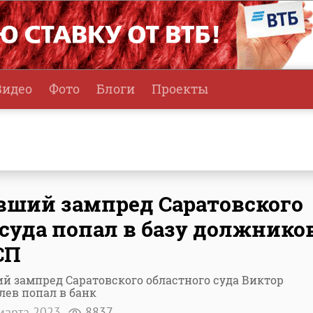
Видео
Фото
Блоги
Проекты
ший зампред Саратовского
суда попал в базу должнико
СП
 зампред Саратовского областного суда Виктор
ев попал в банк
марта 2023
8837