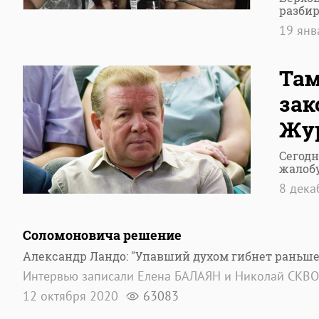
разбир
19 ян
Там
зак
Жур
Сегодн
жалобу
8 дек
Соломоновича решение
Александр Ландо: "Упавший духом гибнет раньше
Интервью записали Елена БАЛАЯН и Николай СКВ
12 октября 2020
63083