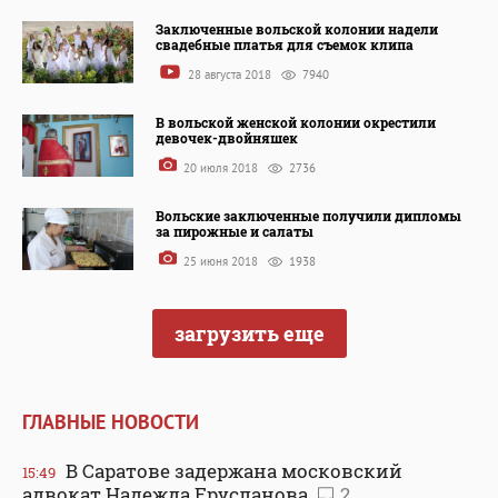
Заключенные вольской колонии надели
свадебные платья для съемок клипа
28 августа 2018
7940
В вольской женской колонии окрестили
девочек-двойняшек
20 июля 2018
2736
Вольские заключенные получили дипломы
за пирожные и салаты
25 июня 2018
1938
загрузить еще
ГЛАВНЫЕ НОВОСТИ
В Саратове задержана московский
15:49
адвокат Надежда Ерусланова
2