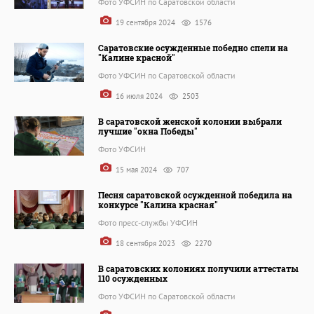
Фото УФСИН по Саратовской области
19 сентября 2024
1576
Саратовские осужденные победно спели на
"Калине красной"
Фото УФСИН по Саратовской области
16 июля 2024
2503
В саратовской женской колонии выбрали
лучшие "окна Победы"
Фото УФСИН
15 мая 2024
707
Песня саратовской осужденной победила на
конкурсе "Калина красная"
Фото пресс-службы УФСИН
18 сентября 2023
2270
В саратовских колониях получили аттестаты
110 осужденных
Фото УФСИН по Саратовской области