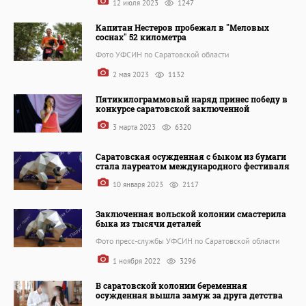
12 июля 2023
1247
Капитан Нестеров пробежал в "Меловых
соснах" 52 километра
Фото УФСИН по Саратовской области
2 мая 2023
1132
Пятикилограммовый наряд принес победу в
конкурсе саратовской заключенной
3 марта 2023
6320
Саратовская осужденная с быком из бумаги
стала лауреатом международного фестиваля
10 января 2023
2117
Заключенная вольской колонии смастерила
быка из тысячи деталей
Фото пресс-службы УФСИН по Саратовской области
1 ноября 2022
3296
В саратовской колонии беременная
осужденная вышла замуж за друга детства