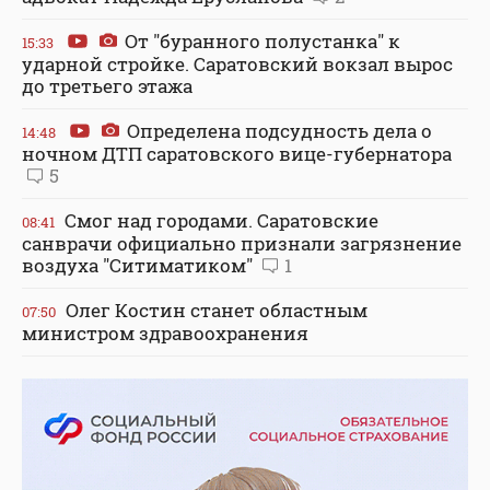
От "буранного полустанка" к
15:33
ударной стройке. Саратовский вокзал вырос
до третьего этажа
Определена подсудность дела о
14:48
ночном ДТП саратовского вице-губернатора
5
Смог над городами. Саратовские
08:41
санврачи официально признали загрязнение
воздуха "Ситиматиком"
1
Олег Костин станет областным
07:50
министром здравоохранения