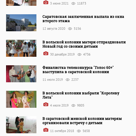
3 июня 2021
11873
Саратовская заключенная выпала из окна
второго этажа
12 августа 2020
5156
В вольской колонии матери отпраздновали
Новый год со своими детьми
30 декабря 2019
4736
Финалистка телеконкурса "Голос 60+"
выступила в саратовской колонии
11 июля 2019
2237
В вольской колонии выбрали "Королеву
Лета"
4 июля 2019
9805
В саратовской женской колонии матерям
организовали встречу с детьми
11 октября 2018
5658