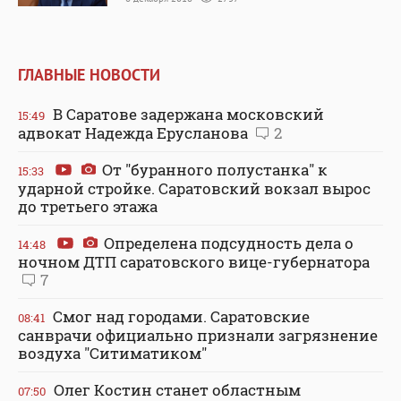
ГЛАВНЫЕ НОВОСТИ
В Саратове задержана московский
15:49
адвокат Надежда Ерусланова
2
От "буранного полустанка" к
15:33
ударной стройке. Саратовский вокзал вырос
до третьего этажа
Определена подсудность дела о
14:48
ночном ДТП саратовского вице-губернатора
7
Смог над городами. Саратовские
08:41
санврачи официально признали загрязнение
воздуха "Ситиматиком"
Олег Костин станет областным
07:50