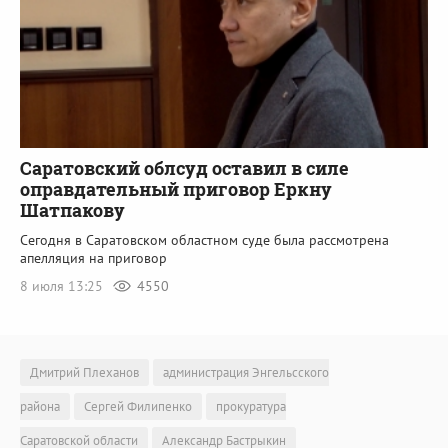
Саратовский облсуд оставил в силе
оправдательный приговор Еркну
Шатпакову
Сегодня в Саратовском областном суде была рассмотрена
апелляция на приговор
8 июля 13:25
4550
Дмитрий Плеханов
администрация Энгельсского
района
Сергей Филипенко
прокуратура
Саратовской области
Александр Бастрыкин