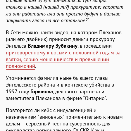
дальше этим будут заниматься. Тут вопрос
только к нашей (нашей ли?) прокуратуре: захотят
ли они работать или они просто будут и дальше
закрывать глаза на все остальное?
".
В Сети можно найти видео, на котором Плеханов
(или его двойник) приносит деньги прокурору
Энгельса
Владимиру Зубакину
, впоследствии
приговоренному к восьми с половиной годам за
взятки, серию мошенничеств и превышений
полномочий
.
Упоминается фамилия ныне бывшего главы
Энгельсского района и в контексте убийства в
1997 году
Горюнова
, делового партнера и
заместителя Плеханова в фирме "Онтарио".
Повторится ли кейс с индульгенцией и
назначением "виновных" применительно к новым
делам – серьезный тест на суверенность для
руководства регионального СУ СКР. Как и