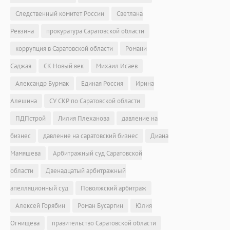
Следственный комитет России
Светлана
Ревзина
прокуратура Саратовской области
коррупция в Саратовской области
Романи
Саджая
СК Новый век
Михаил Исаев
Александр Бурмак
Единая Россия
Ирина
Алешина
СУ СКР по Саратовской области
ПДПстрой
Лилия Плеханова
давление на
бизнес
давление на саратовский бизнес
Диана
Мамяшева
Арбитражный суд Саратовской
области
Двенадцатый арбитражный
апелляционный суд
Поволжский арбитраж
Алексей Горябин
Роман Бусаргин
Юлия
Огнищева
правительство Саратовской области