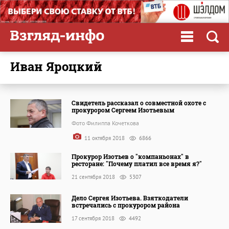
Иван Яроцкий
Свидетель рассказал о совместной охоте с
прокурором Сергеем Изотьевым
Фото Филиппа Кочеткова
11 октября 2018
6866
Прокурор Изотьев о "компаньонах" в
ресторане: "Почему платил все время я?"
21 сентября 2018
5307
Дело Сергея Изотьева. Взяткодатели
встречались с прокурором района
17 сентября 2018
4492