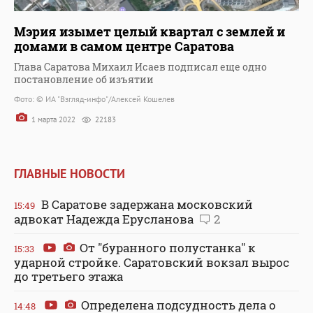
Мэрия изымет целый квартал с землей и
домами в самом центре Саратова
Глава Саратова Михаил Исаев подписал еще одно
постановление об изъятии
Фото: © ИА "Взгляд-инфо"/Алексей Кошелев
1 марта 2022
22183
ГЛАВНЫЕ НОВОСТИ
В Саратове задержана московский
15:49
адвокат Надежда Ерусланова
2
От "буранного полустанка" к
15:33
ударной стройке. Саратовский вокзал вырос
до третьего этажа
Определена подсудность дела о
14:48