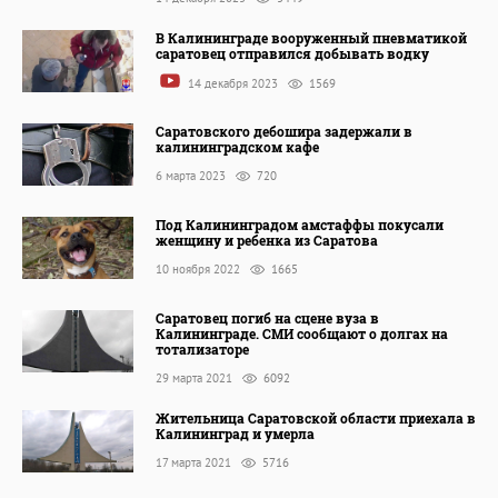
В Калининграде вооруженный пневматикой
саратовец отправился добывать водку
14 декабря 2023
1569
Саратовского дебошира задержали в
калининградском кафе
6 марта 2023
720
Под Калининградом амстаффы покусали
женщину и ребенка из Саратова
10 ноября 2022
1665
Саратовец погиб на сцене вуза в
Калининграде. СМИ сообщают о долгах на
тотализаторе
29 марта 2021
6092
Жительница Саратовской области приехала в
Калининград и умерла
17 марта 2021
5716