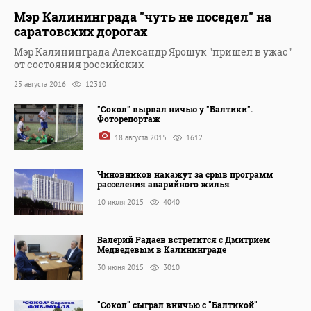
Мэр Калининграда "чуть не поседел" на
саратовских дорогах
Мэр Калининграда Александр Ярошук "пришел в ужас"
от состояния российских
25 августа 2016
12310
"Сокол" вырвал ничью у "Балтики".
Фоторепортаж
18 августа 2015
1612
Чиновников накажут за срыв программ
расселения аварийного жилья
10 июля 2015
4040
Валерий Радаев встретится с Дмитрием
Медведевым в Калининграде
30 июня 2015
3010
"Сокол" сыграл вничью с "Балтикой"