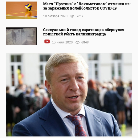
Матч "Протона" с "Локомотивом" отменен из-
за заражения волейболисток COVID-19
10 октября 2020
3257
Сексуальный голод саратовцев обернулся
попыткой убить калининградца
13 июля 2020
6849