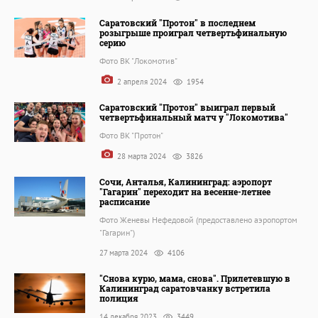
Саратовский "Протон" в последнем
розыгрыше проиграл четвертьфинальную
серию
Фото ВК "Локомотив"
2 апреля 2024
1954
Саратовский "Протон" выиграл первый
четвертьфинальный матч у "Локомотива"
Фото ВК "Протон"
28 марта 2024
3826
Сочи, Анталья, Калининград: аэропорт
"Гагарин" переходит на весенне-летнее
расписание
Фото Женевы Нефедовой (предоставлено аэропортом
"Гагарин")
27 марта 2024
4106
"Снова курю, мама, снова". Прилетевшую в
Калининград саратовчанку встретила
полиция
14 декабря 2023
3449