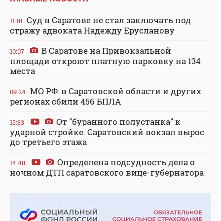
Суд в Саратове не стал заключать под
11:18
стражу адвоката Надежду Ерусланову
В Саратове на Привокзальной
10:07
площади откроют платную парковку на 134
места
МО РФ: в Саратовской области и других
09:24
регионах сбили 456 БПЛА
От "буранного полустанка" к
15:33
ударной стройке. Саратовский вокзал вырос
до третьего этажа
Определена подсудность дела о
14:48
ночном ДТП саратовского вице-губернатора