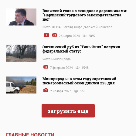
Волжский глава о скандале с дорожниками:
"Нарушений трудового законодательства
нет"
Фото: © ИА "Взгляд-инфо"/Алексей Кошелев
26 марта 2024
2892
Энгельсский дуб из "Тинь-Зиня" получил
федеральный статус
Фото минприроды
7 февраля 2024
4548
Минприроды: в этом году саратовский
пожароопасный сезон длился 223 дня
2 ноября 2023
368
загрузить еще
ГЛАВНЫЕ НОВОСТИ