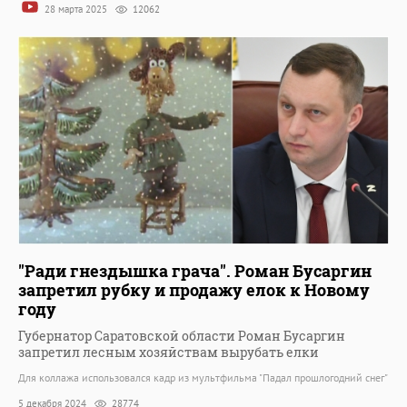
28 марта 2025
12062
"Ради гнездышка грача". Роман Бусаргин
запретил рубку и продажу елок к Новому
году
Губернатор Саратовской области Роман Бусаргин
запретил лесным хозяйствам вырубать елки
Для коллажа использовался кадр из мультфильма "Падал прошлогодний снег"
5 декабря 2024
28774