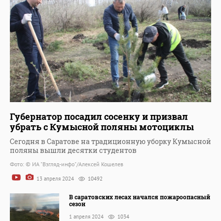
Губернатор посадил сосенку и призвал
убрать с Кумысной поляны мотоциклы
Сегодня в Саратове на традиционную уборку Кумысной
поляны вышли десятки студентов
Фото: © ИА "Взгляд-инфо"/Алексей Кошелев
13 апреля 2024
10492
В саратовских лесах начался пожароопасный
сезон
1 апреля 2024
1034