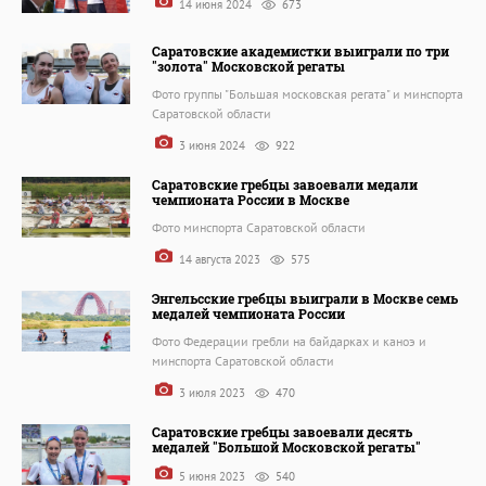
14 июня 2024
673
Саратовские академистки выиграли по три
"золота" Московской регаты
Фото группы "Большая московская регата" и минспорта
Саратовской области
3 июня 2024
922
Саратовские гребцы завоевали медали
чемпионата России в Москве
Фото минспорта Саратовской области
14 августа 2023
575
Энгельсские гребцы выиграли в Москве семь
медалей чемпионата России
Фото Федерации гребли на байдарках и каноэ и
минспорта Саратовской области
3 июля 2023
470
Саратовские гребцы завоевали десять
медалей "Большой Московской регаты"
5 июня 2023
540