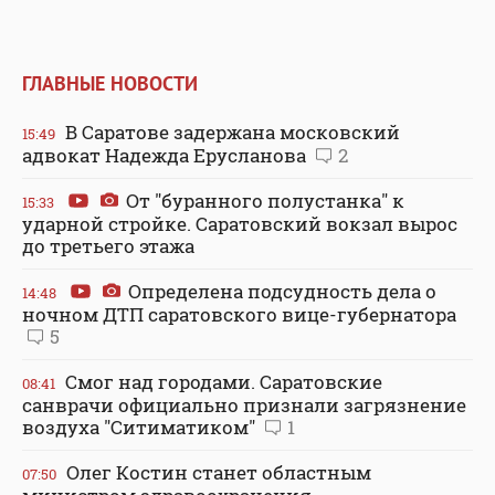
ГЛАВНЫЕ НОВОСТИ
В Саратове задержана московский
15:49
адвокат Надежда Ерусланова
2
От "буранного полустанка" к
15:33
ударной стройке. Саратовский вокзал вырос
до третьего этажа
Определена подсудность дела о
14:48
ночном ДТП саратовского вице-губернатора
5
Смог над городами. Саратовские
08:41
санврачи официально признали загрязнение
воздуха "Ситиматиком"
1
Олег Костин станет областным
07:50