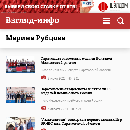
Марина Рубцова
Саратовцы завоевали медали Большой
Московской регаты
Фото тг-канал минспорта Саратовской области
8 июня 2025
831
Саратовские академисты выиграли 15
медалей чемпионата России
Фото Федерации гребного спорта России
3 августа 2024
594
"Академисты" выиграли первые медали Игр
БРИКС для Саратовской области