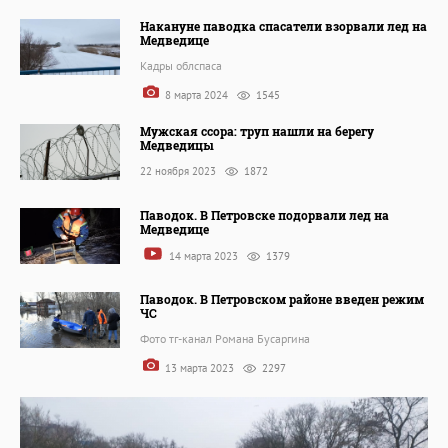
Накануне паводка спасатели взорвали лед на
Медведице
Кадры облспаса
8 марта 2024
1545
Мужская ссора: труп нашли на берегу
Медведицы
22 ноября 2023
1872
Паводок. В Петровске подорвали лед на
Медведице
14 марта 2023
1379
Паводок. В Петровском районе введен режим
ЧС
Фото тг-канал Романа Бусаргина
13 марта 2023
2297