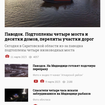
Паводок. Подтоплены четыре моста и
десятки домов, перелиты участки дорог
Сегодня в Саратовской области из-за паводка
подтоплены четыре низководных моста
11 марта 2023
4057
Паводок. На Медведице готовят лодочную
переправу
Фото и видео тг-канал "Аткарский район"
9 марта 2023
2188
Спасатели четыре часа искали
заблудившихся на Медведице рыбаков
Фото облспаса