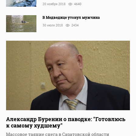
20 ноября 2018
4640
В Медведице утонул мужчина
30 июля 2018
2434
Александр Буренин о паводке: "Готовлюсь
к самому худшему"
Массовое таяние снега в Саратовской области