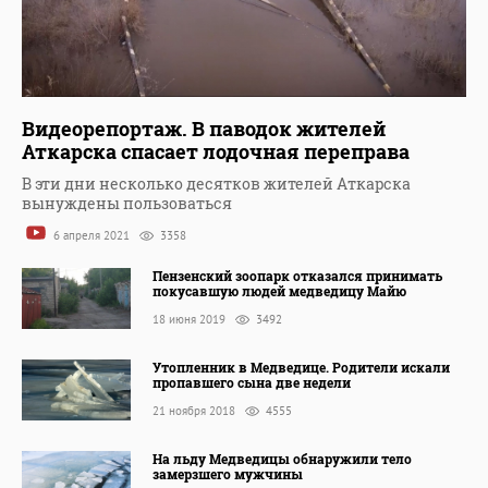
Видеорепортаж. В паводок жителей
Аткарска спасает лодочная переправа
В эти дни несколько десятков жителей Аткарска
вынуждены пользоваться
6 апреля 2021
3358
Пензенский зоопарк отказался принимать
покусавшую людей медведицу Майю
18 июня 2019
3492
Утопленник в Медведице. Родители искали
пропавшего сына две недели
21 ноября 2018
4555
На льду Медведицы обнаружили тело
замерзшего мужчины