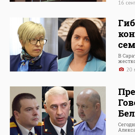
16 сен
Гиб
ко
сем
В Сара
жестк
20 
Пре
Гов
Бел
Сегодн
Алекс