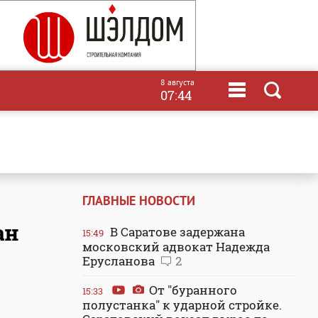
8 августа
07:44
ГЛАВНЫЕ НОВОСТИ
ан
В Саратове задержана
15:49
московский адвокат Надежда
Ерусланова
2
От "буранного
15:33
полустанка" к ударной стройке.