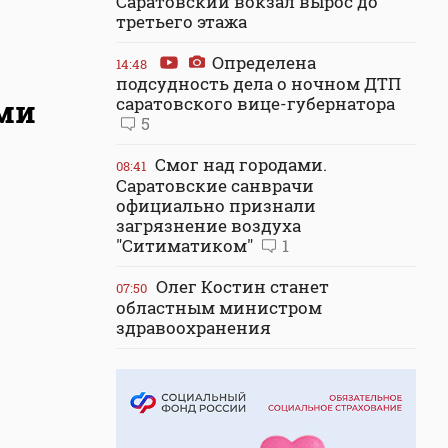
Саратовский вокзал вырос до
третьего этажа
Определена
14:48
подсудность дела о ночном ДТП
ми
саратовского вице-губернатора
5
Смог над городами.
08:41
Саратовские санврачи
официально признали
загрязнение воздуха
"Ситиматиком"
1
Олег Костин станет
07:50
областным министром
здравоохранения