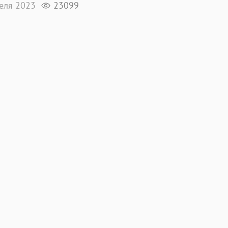
реля 2023
23099