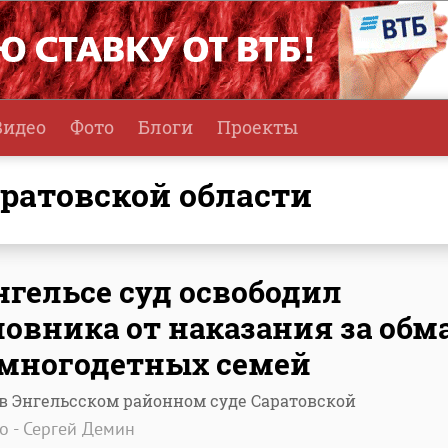
Видео
Фото
Блоги
Проекты
аратовской области
нгельсе суд освободил
овника от наказания за обм
 многодетных семей
в Энгельсском районном суде Саратовской
о - Сергей Демин