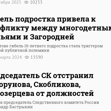
тября 2025
10233
ель подростка привела к
нфликту между многодетны
ьями и Загородней
тове гибель 16-летнего подростка стала триггером
ой публичной полемики
марта 2024
13590
дседатель СК отстранил
орунова, Скобликова,
озерцева от должностей
я председатель Следственного комитета России
андр Бастрыкин