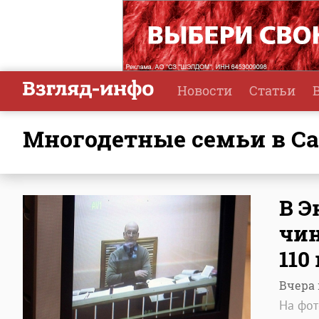
Новости
Статьи
многодетные семьи в С
В Э
чин
110
Вчера 
На фот