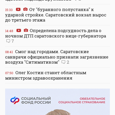
От "буранного полустанка" к
15:33
ударной стройке. Саратовский вокзал вырос
до третьего этажа
Определена подсудность дела о
14:48
ночном ДТП саратовского вице-губернатора
7
Смог над городами. Саратовские
08:41
санврачи официально признали загрязнение
воздуха "Ситиматиком"
2
Олег Костин станет областным
07:50
министром здравоохранения