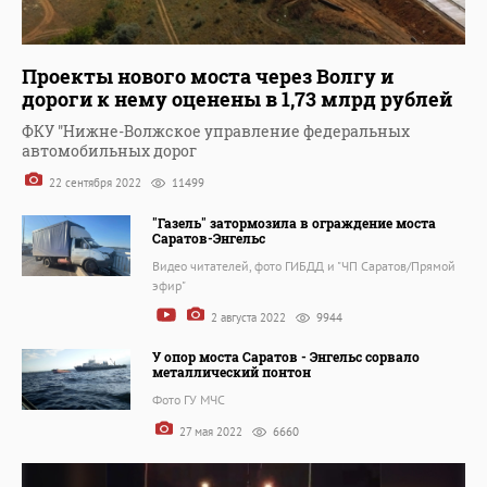
Проекты нового моста через Волгу и
дороги к нему оценены в 1,73 млрд рублей
ФКУ "Нижне-Волжское управление федеральных
автомобильных дорог
22 сентября 2022
11499
"Газель" затормозила в ограждение моста
Саратов-Энгельс
Видео читателей, фото ГИБДД и "ЧП Саратов/Прямой
эфир"
2 августа 2022
9944
У опор моста Саратов - Энгельс сорвало
металлический понтон
Фото ГУ МЧС
27 мая 2022
6660