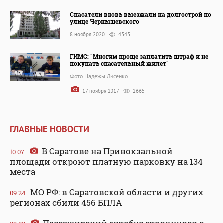
Спасатели вновь выезжали на долгострой по
улице Чернышевского
8 ноября 2020
4343
ГИМС: "Многим проще заплатить штраф и не
покупать спасательный жилет"
Фото Надежы Лисенко
17 ноября 2017
2665
ГЛАВНЫЕ НОВОСТИ
В Саратове на Привокзальной
10:07
площади откроют платную парковку на 134
места
МО РФ: в Саратовской области и других
09:24
регионах сбили 456 БПЛА
Пассажирский автобус столкнулся с