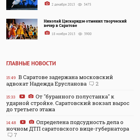
2 декабря 2013
3475
Николай Цискаридзе отменил творческий
вечер в Саратове
18 ноября 2013
3900
ГЛАВНЫЕ НОВОСТИ
В Саратове задержана московский
15:49
адвокат Надежда Ерусланова
2
От "буранного полустанка" к
15:33
ударной стройке. Саратовский вокзал вырос
до третьего этажа
Определена подсудность дела о
14:48
ночном ДТП саратовского вице-губернатора
7