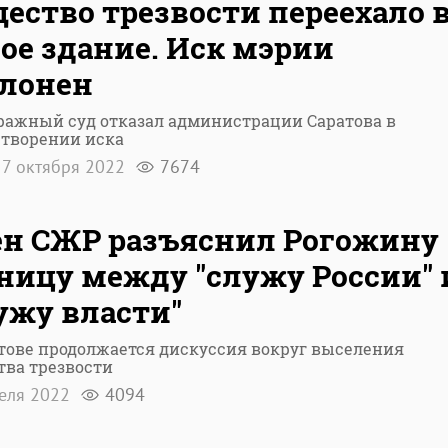
ество трезвости переехало 
ое здание. Иск мэрии
лонен
ражный суд отказал администрации Саратова в
етворении иска
7 октября 2022
7674
н СЖР разъяснил Рогожину
ницу между "служу России" 
ужу власти"
тове продолжается дискуссия вокруг выселения
тва трезвости
реля 2022
4094