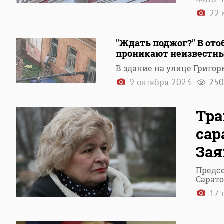
22 
"Ждать поджог?" В от
проникают неизвестн
В здание на улице Григор
9 октября 2023
250
Тра
сар
Зая
Предсе
Сарато
17 