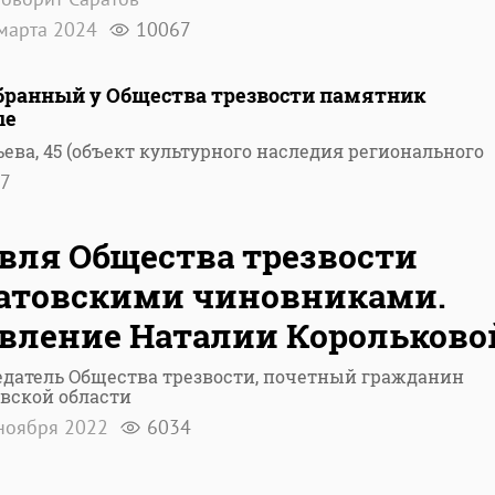
марта 2024
10067
обранный у Общества трезвости памятник
ые
ьева, 45 (объект культурного наследия регионального
7
вля Общества трезвости
атовскими чиновниками.
вление Наталии Корольково
датель Общества трезвости, почетный гражданин
вской области
ноября 2022
6034