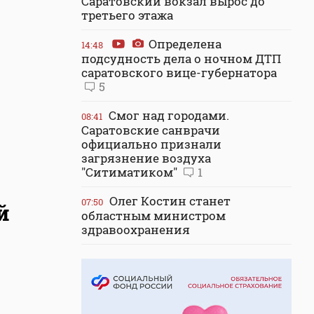
Саратовский вокзал вырос до
третьего этажа
Определена
14:48
подсудность дела о ночном ДТП
саратовского вице-губернатора
5
Смог над городами.
08:41
Саратовские санврачи
официально признали
загрязнение воздуха
"Ситиматиком"
1
Олег Костин станет
07:50
й
областным министром
здравоохранения