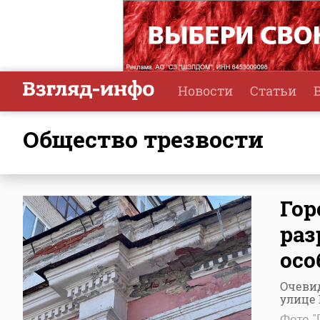
Новости
Статьи
Общество трезвости
Го
раз
осо
Очеви
улице 
Фото "