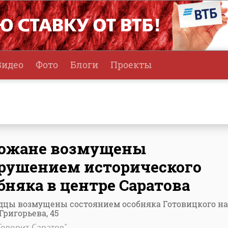
Видео
Фото
Блоги
Проекты
рожане возмущены
рушением исторического
бняка в центре Саратова
дцы возмущены состоянием особняка Готовицкого на
Григорьева, 45
Говорит Саратов"