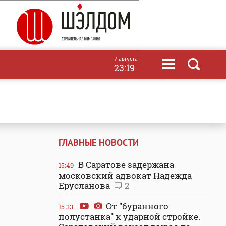
7 августа
23:19
ГЛАВНЫЕ НОВОСТИ
В Саратове задержана
15:49
московский адвокат Надежда
Ерусланова
2
От "буранного
15:33
полустанка" к ударной стройке.