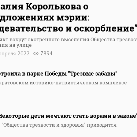
алия Королькова о
дложениях мэрии:
девательство и оскорбление
кт вокруг экстренного выселения Общества трезвос
ния на улице
апреля 2022
7894
троила в парке Победы "Трезвые забавы"
Саратовском историко-патриотическом комплексе
5
Некоторые дети мечтают стать ворами в законе
 "Общества трезвости и здоровья" приходится