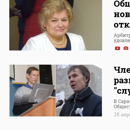
Общ
нов
отк
Арбит
удовл
Чле
раз
"сл
В Сара
Общес
28 ап