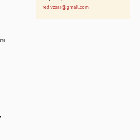
red.vzsar@gmail.com
"
ти
"