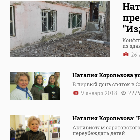
Нат
пре
"Из
Конфли
из зда
26 
Наталия Королькова ус
В первый день святок в 
9 января 2018
227
Наталия Королькова: "
Активистам саратовского
переубеждать детей