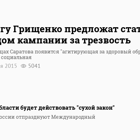
гу Грищенко предложат ста
ом кампании за трезвость
цах Саратова появится "агитирующая за здоровый об
 социальная
ля 2015
5041
бласти будет действовать "сухой закон"
в России отпразднуют Международный