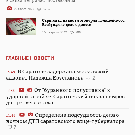
в связи непричастностью лица
29 марта 2022
8756
Саратовец из мести оговорил полицейского.
Возбуждено дело о доносе
15 февраля 2022
880
ГЛАВНЫЕ НОВОСТИ
В Саратове задержана московский
15:49
адвокат Надежда Ерусланова
2
От "буранного полустанка" к
15:33
ударной стройке. Саратовский вокзал вырос
до третьего этажа
Определена подсудность дела о
14:48
ночном ДТП саратовского вице-губернатора
7