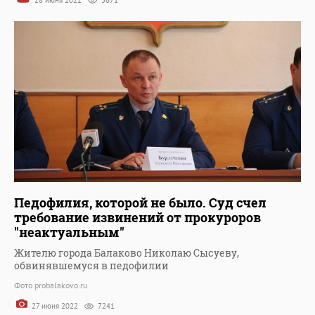
28 июня 2022
5671
Педофилия, которой не было. Суд счел
требование извинений от прокуроров
"неактуальным"
Жителю города Балаково Николаю Сысуеву,
обвинявшемуся в педофилии
Фото probalakovo.ru
27 июня 2022
7241